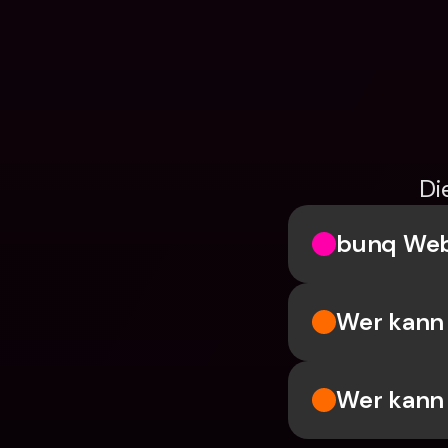
Di
bunq We
Wer kann 
Wer kann 