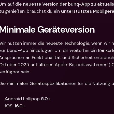
Internat
Um auf die 
neueste Version der bunq-App zu aktualis
Fremdw
zu genießen, brauchst du ein 
unterstütztes Mobilgerä
Minimale Geräteversion
Wir nutzen immer die neueste Technologie, wenn wir 
zur bunq-App hinzufügen. Um dir weiterhin ein Bankerle
Ansprüchen an Funktionalität und Sicherheit entsprich
Oktober 2025 auf älteren Apple-Betriebssystemen (iOS
verfügbar sein.
Die minimalen Gerätespezifikationen für die Nutzung u
Android Lollipop 
5.0+
iOS: 
16.0+