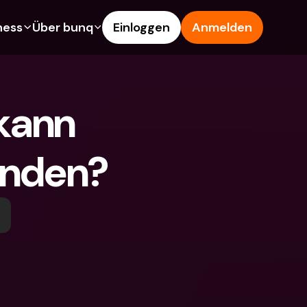
ness
Über bunq
Einloggen
Anmelden
es
Features
Hilfe & Support
s
Sparkonto
Hilfe-Center
kann 
arten
Kreditkarten
Blog
Fremdwährungen & 
Problem melden
Ausländische IBANs
enden?
schaftskonten
Kontaktiere uns
Abhebungen & Einzahlungen
en
Rechtliche Dokumente
Tap to Pay
innen werben
Festgeldkonten
bunq Deals
nto
Internationale Konten & 
Bill Pay
Fremdwährungen
dkonten
Festgeldkonten
Ausgaben-Management
gen & Einzahlungen
Integrationen