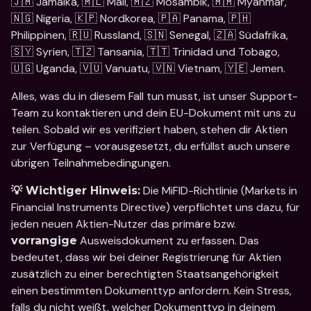
🇯🇲 Jamaika, 🇲🇱 Mali, 🇲🇿 Mosambik, 🇲🇲 Myanmar, 
🇳🇬 Nigeria, 🇰🇵 Nordkorea, 🇵🇦 Panama, 🇵🇭 
Philippinen, 🇷🇺 Russland, 🇸🇳 Senegal, 🇿🇦 Südafrika, 
🇸🇾 Syrien, 🇹🇿 Tansania, 🇹🇹 Trinidad und Tobago, 
🇺🇬 Uganda, 🇻🇺 Vanuatu, 🇻🇳 Vietnam, 🇾🇪 Jemen. 
Alles, was du in diesem Fall tun musst, ist unser Support-
Team zu kontaktieren und dein EU-Dokument mit uns zu 
teilen. Sobald wir es verifiziert haben, stehen dir Aktien 
zur Verfügung – vorausgesetzt, du erfüllst auch unsere 
übrigen Teilnahmebedingungen. 
 Die MiFID-Richtlinie (Markets in 
💡 Wichtiger Hinweis:
Financial Instruments Directive) verpflichtet uns dazu, für 
jeden neuen Aktien-Nutzer das primäre bzw. 
 Ausweisdokument zu erfassen. Das 
vorrangige
bedeutet, dass wir bei deiner Registrierung für Aktien 
zusätzlich zu einer berechtigten Staatsangehörigkeit 
einen bestimmten Dokumenttyp anfordern. Kein Stress, 
falls du nicht weißt, welcher Dokumenttyp in deinem 