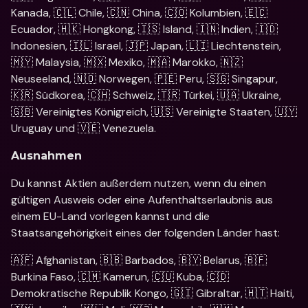
Kanada, 🇨🇱 Chile, 🇨🇳 China, 🇨🇴 Kolumbien, 🇪🇨 
Ecuador, 🇭🇰 Hongkong, 🇮🇸 Island, 🇮🇳 Indien, 🇮🇩 
Indonesien, 🇮🇱 Israel, 🇯🇵 Japan, 🇱🇮 Liechtenstein, 
🇲🇾 Malaysia, 🇲🇽 Mexiko, 🇲🇦 Marokko, 🇳🇿 
Neuseeland, 🇳🇴 Norwegen, 🇵🇪 Peru, 🇸🇬 Singapur, 
🇰🇷 Südkorea, 🇨🇭 Schweiz, 🇹🇷 Türkei, 🇺🇦 Ukraine, 
🇬🇧 Vereinigtes Königreich, 🇺🇸 Vereinigte Staaten, 🇺🇾 
Uruguay und 🇻🇪 Venezuela.
Ausnahmen
Du kannst Aktien außerdem nutzen, wenn du einen 
gültigen Ausweis oder eine Aufenthaltserlaubnis aus 
einem EU-Land vorlegen kannst und die 
Staatsangehörigkeit eines der folgenden Länder hast: 
🇦🇫 Afghanistan, 🇧🇧 Barbados, 🇧🇾 Belarus, 🇧🇫 
Burkina Faso, 🇨🇲 Kamerun, 🇨🇺 Kuba, 🇨🇩 
Demokratische Republik Kongo, 🇬🇮 Gibraltar, 🇭🇹 Haiti, 