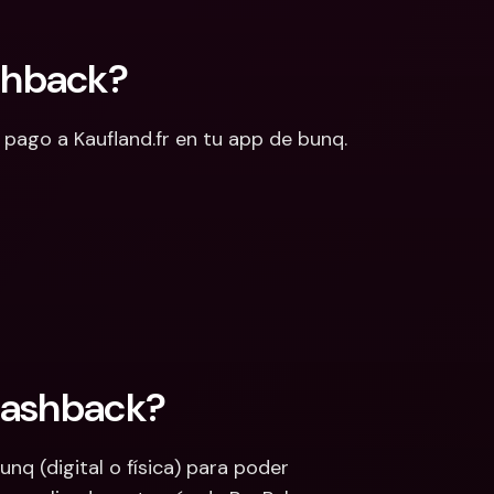
shback?
pago a Kaufland.fr en tu app de bunq. 
Cashback?
q (digital o física) para poder 