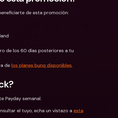
beneficiarte de esta promoción:
fland
o de los 60 días posteriores a tu 
ra de 
los planes bunq disponibles
. 
ck?
nte Payday semanal.
ultar el tuyo, echa un vistazo a 
esta 