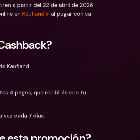
ren a partir del 22 de abril de 2026 
 Bancarias 
nline en 
Kaufland.fr
 al pagar con su 
isas
cionales y Divisas
 Cashback?
 de Kaufland
es 4 pagos, que recibirás con tu 
a vez 
cada 7 días
.
de esta promoción?