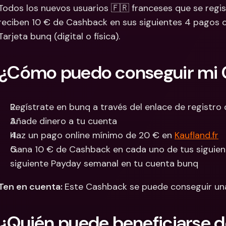
Todos los nuevos usuarios 🇫🇷 franceses que se regist
Cuentas Bancarias 
Cuentas
reciben 10 € de Cashback en sus siguientes 4 pagos o
Internacionales y Div
Interna
Tarjeta bunq (digital o física).
¿Cómo puedo conseguir mi
Regístrate en bunq a través del enlace de registro
Añade dinero a tu cuenta
Haz un pago online mínimo de 20 € en 
Kaufland.fr
Gana 10 € de Cashback en cada uno de tus siguient
siguiente Payday semanal en tu cuenta bunq
Ten en cuenta: 
Este Cashback se puede conseguir un
¿Quién puede beneficiarse 