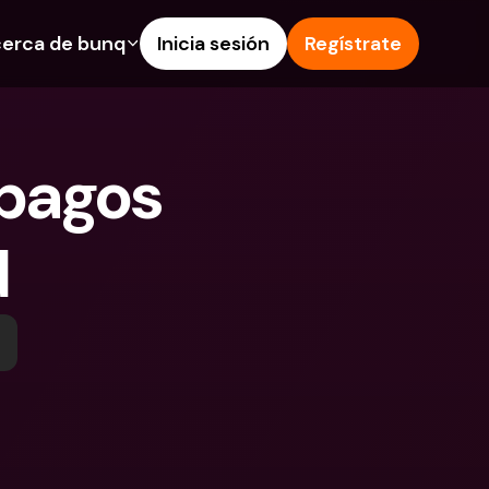
erca de bunq
Inicia sesión
Regístrate
os
nes
Ayuda & Soporte
 de Ahorro
Centro de Ayuda
pagos 
s de crédito
Blog
 e IBAN extranjeros
Informa de un problema
d
as y depósitos en 
Contacta con nosotros
Documentos Legales
 Pay
Depósitos a plazo
s bunq
Cuentas Bancarias 
e facturas
Internacionales y Divisas
tos a plazo
n de gastos
 en 
ciones