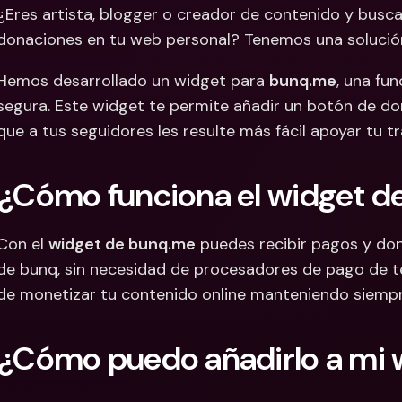
¿Eres artista, blogger o creador de contenido y busca
Cuentas Bancarias 
Cuentas
donaciones en tu web personal? Tenemos una solución
Internacionales y Div
Interna
Hemos desarrollado un widget para 
bunq.me
, una fun
segura. Este widget te permite añadir un botón de do
que a tus seguidores les resulte más fácil apoyar tu tr
¿Cómo funciona el widget d
Con el 
widget de bunq.me
 puedes recibir pagos y do
de bunq, sin necesidad de procesadores de pago de terc
de monetizar tu contenido online manteniendo siempre 
¿Cómo puedo añadirlo a mi