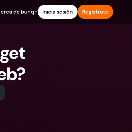
erca de bunq
Inicia sesión
Regístrate
os
nes
Ayuda & Soporte
 de Ahorro
Centro de Ayuda
et 
s de crédito
Blog
 e IBAN extranjeros
Informa de un problema
web?
as y depósitos en 
Contacta con nosotros
Documentos Legales
 Pay
Depósitos a plazo
s bunq
Cuentas Bancarias 
e facturas
Internacionales y Divisas
tos a plazo
n de gastos
 en 
ciones