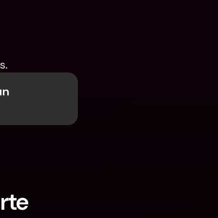
s.
n 
rte