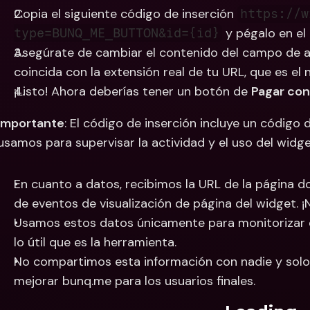
Copia el siguiente código de inserción 
https://w
 y pégalo en el
type=BUNQ_ME_BUTTON&id={id}
Asegúrate de cambiar el contenido del campo de al
coincida con la extensión real de tu URL, que es el
¡Listo! Ahora deberías tener un botón de 
Pagar co
Importante
: El código de inserción incluye un código d
usamos para supervisar la actividad y el uso del widge
En cuanto a datos, recibimos la URL de la página d
de eventos de visualización de página del widget. 
Usamos estos datos únicamente para monitorizar el 
lo útil que es la herramienta.
No compartimos esta información con nadie y solo 
mejorar bunq.me para los usuarios finales.