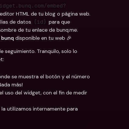
idget.bunq.com/embed?
 editor HTML de tu blog o página web.
ias de datos 
 para que 
{id}
 nombre de tu enlace de bunq.me. 
n bunq
 disponible en tu web 🎉
e seguimiento. Tranquilo, solo lo 
t: 
onde se muestra el botón y el número 
¡Nada más! 
uso del widget, con el fin de medir 
la utilizamos internamente para 