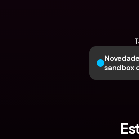
T
Novedades
sandbox 
Es