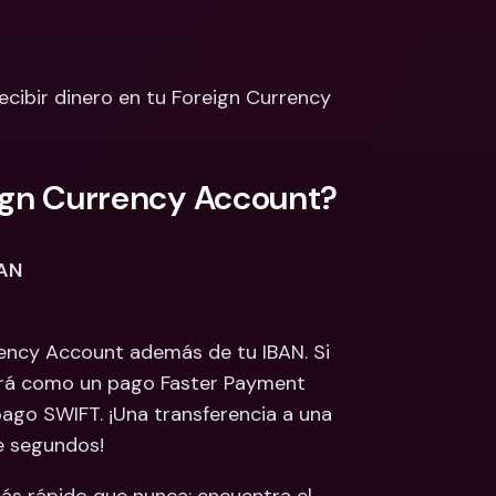
 Bancarias 
isas
cionales y Divisas
cibir dinero en tu Foreign Currency 
eign Currency Account?
BAN
ency Account además de tu IBAN. Si 
sará como un pago Faster Payment 
ago SWIFT. ¡Una transferencia a una 
e segundos!