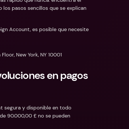
s rápido que nunca: encuentra el 
número de routing ACH de tu cuenta en USD siguiendo los pasos sencillos que se explican 
ign Account, es posible que necesite 
 Floor, New York, NY 10001
oluciones en pagos 
 segura y disponible en todo 
de 90.000,00 £ no se pueden 