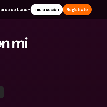
erca de bunq
Inicia sesión
Regístrate
os
nes
Ayuda & Soporte
 de Ahorro
Centro de Ayuda
n mi 
s de crédito
Blog
 e IBAN extranjeros
Informa de un problema
as y depósitos en 
Contacta con nosotros
Documentos Legales
 Pay
Depósitos a plazo
s bunq
Cuentas Bancarias 
e facturas
Internacionales y Divisas
tos a plazo
n de gastos
 en 
ciones