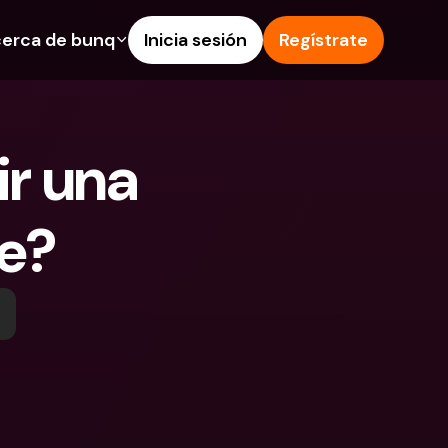
erca de bunq
Inicia sesión
Regístrate
os
nes
Ayuda & Soporte
 de Ahorro
Centro de Ayuda
r una 
s de crédito
Blog
 e IBAN extranjeros
Informa de un problema
e?
as y depósitos en 
Contacta con nosotros
Documentos Legales
 Pay
Depósitos a plazo
s bunq
Cuentas Bancarias 
e facturas
Internacionales y Divisas
tos a plazo
n de gastos
 en 
ciones