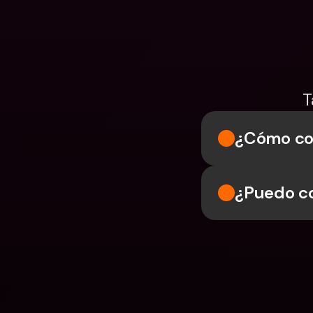
T
¿Cómo co
¿Puedo c