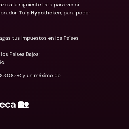
 a la siguiente lista para ver si 
 Bancarias 
orador, 
Tulp Hypotheken, 
para poder 
isas
cionales y Divisas
pagas tus impuestos en los Países 
os Países Bajos; 
o. 
.000,00 € y un máximo de 
eca 🏡