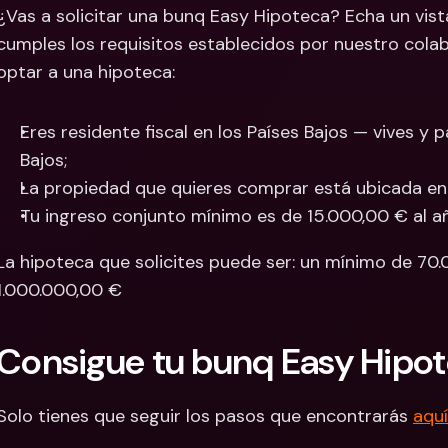
¿Vas a solicitar una bunq Easy Hipoteca? Echa un vistazo
Cuentas Bancarias 
Cuentas
cumples los requisitos establecidos por nuestro colab
Internacionales y Div
Interna
optar a una hipoteca:
Eres residente fiscal en los Países Bajos — vives y 
Bajos; 
La propiedad que quieres comprar está ubicada en l
Tu ingreso conjunto mínimo es de 15.000,00 € al añ
La hipoteca que solicites puede ser: un mínimo de 70
1.000.000,00 €
Consigue tu bunq Easy Hipot
Solo tienes que seguir los pasos que encontrarás 
aquí