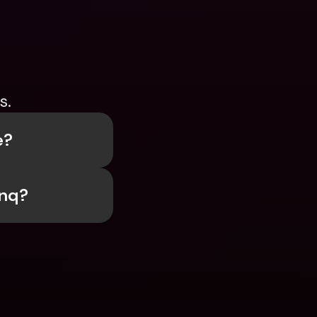
s.
e?
unq?