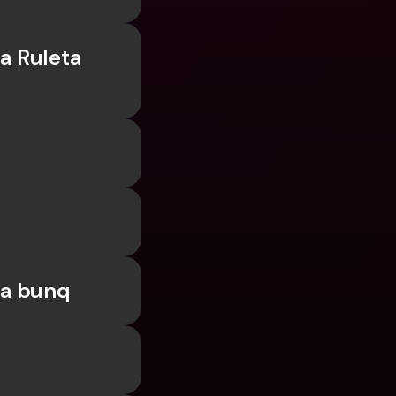
a Ruleta 
sa bunq