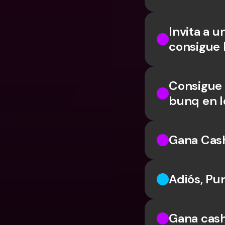
Invita a u
consigue 
Consigue 
bunq en l
Gana Cash
Adiós, Pu
Gana cash