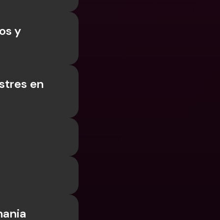
s y 
tres en 
mania