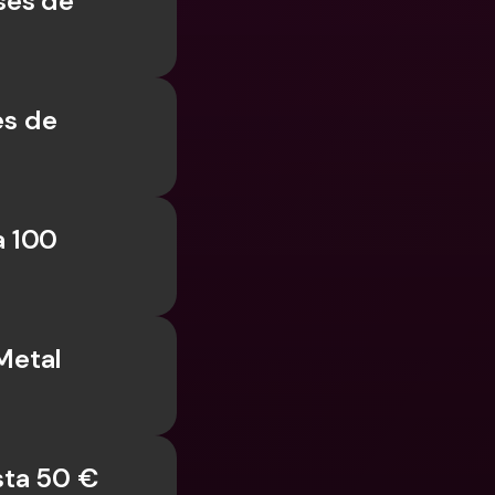
ses de 
 Bancarias 
isas
cionales y Divisas
s de 
 100 
Metal 
sta 50 €