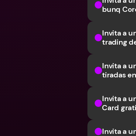
Invita a u
bunq Core
Invita a 
trading d
Invita a u
tiradas en
Invita a 
Card grat
Invita a 