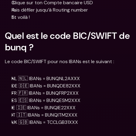
Clique sur ton Compte bancaire USD
Fais défiler jusqu’à Routing number
Et voilà !
Quel est le code BIC/SWIFT de 
bunq ?
Le code BIC/SWIFT pour nos IBANs est le suivant :
NL 🇳🇱 IBANs = BUNQNL2AXXX
DE 🇩🇪 IBANs = BUNQDE82XXX
FR 🇫🇷 IBANs = BUNQFRP2XXX
ES 🇪🇸 IBANs = BUNQESM2XXX
IE 🇮🇪 IBANs = BUNQIE22XXX
IT 🇮🇹 IBANs = BUNQITM2XXX
UK 🇬🇧 IBANs = TCCLGB31XXX