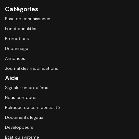
Catégories
Base de connaissance
Fonctionnalités
Promotions
Dépannage
Annonces
Journal des modifications
Aide
Signaler un problème
Nous contacter
Politique de confidentialité
Documents légaux
Développeurs
État du système