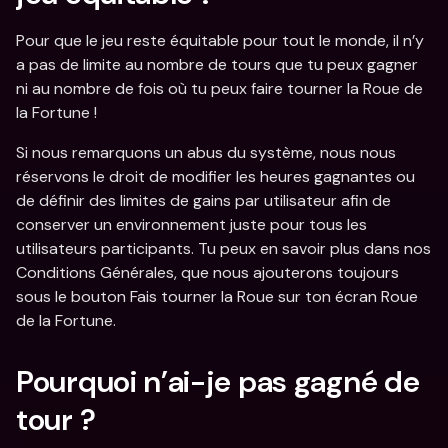
Pour que le jeu reste équitable pour tout le monde, il n’y 
a pas de limite au nombre de tours que tu peux gagner 
ni au nombre de fois où tu peux faire tourner la Roue de 
la Fortune !
Si nous remarquons un abus du système, nous nous 
réservons le droit de modifier les heures gagnantes ou 
de définir des limites de gains par utilisateur afin de 
conserver un environnement juste pour tous les 
utilisateurs participants. Tu peux en savoir plus dans nos 
Conditions Générales, que nous ajouterons toujours 
sous le bouton Fais tourner la Roue sur ton écran Roue 
de la Fortune. 
Pourquoi n’ai-je pas gagné de 
tour ?