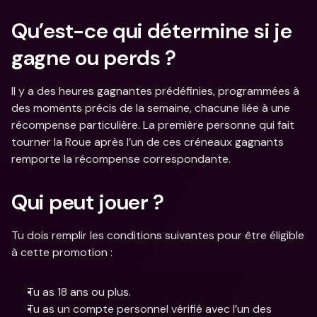
Qu’est-ce qui détermine si je 
gagne ou perds ?
Il y a des heures gagnantes prédéfinies, programmées à 
des moments précis de la semaine, chacune liée à une 
récompense particulière. La première personne qui fait 
tourner la Roue après l’un de ces créneaux gagnants 
remporte la récompense correspondante. 
Qui peut jouer ? 
Tu dois remplir les conditions suivantes pour être éligible 
à cette promotion :
Tu as 18 ans ou plus.
Tu as un compte personnel vérifié avec l’un des 