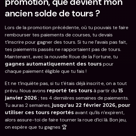
promotion, que devient mon 
ancien solde de tours ? 
Lors de la promotion précédente, où tu pouvais te faire 
rembourser tes paiements de courses, tu devais 
t’inscrire pour gagner des tours. Si tu ne l’avais pas fait, 
tes paiements passés ne rapportaient pas de tours. 
Maintenant, avec la nouvelle Roue de la Fortune, tu 
 pour 
gagnes automatiquement des tours
chaque paiement éligible que tu fais ! 
Et ne t’inquiète pas, si tu t’étais déjà inscrit·e, on a tout 
prévu. Nous avons 
 à partir du 
reporté tes tours
15 
 ; tes 4 dernières semaines de paiements. 
janvier 2026
Tu auras 2 semaines, 
jusqu’au 22 février 2026, pour 
 avant qu’ils n’expirent, 
utiliser ces tours reportés
alors assure-toi de faire tourner la roue d’ici là. Bon jeu, 
on espère que tu gagnes 🏆