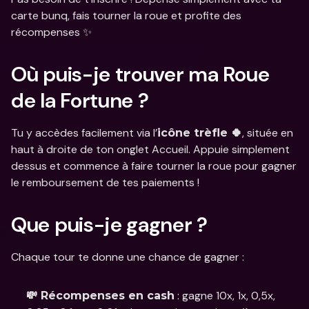
carte bunq, fais tourner la roue et profite des 
récompenses ✨
Où puis-je trouver ma Roue 
de la Fortune ? 
Tu y accèdes facilement via l’
, située en 
icône trèfle 🍀
haut à droite de ton onglet Accueil. Appuie simplement 
dessus et commence à faire tourner la roue pour gagner 
le remboursement de tes paiements !
Que puis-je gagner ?
Chaque tour te donne une chance de gagner :
 : gagne 10x, 1x, 0,5x, 
💸 Récompenses en cash