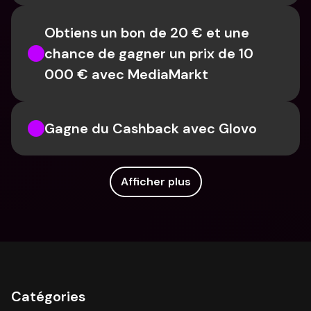
Obtiens un bon de 20 € et une 
chance de gagner un prix de 10 
000 € avec MediaMarkt
Gagne du Cashback avec Glovo
Afficher plus
Catégories