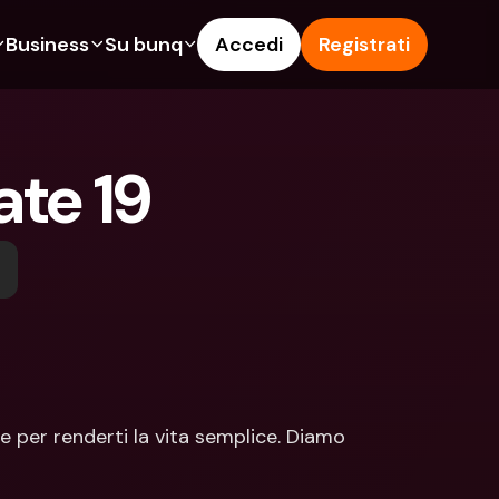
Business
Su bunq
Accedi
Registrati
o
ionalità
Funzionalità
Aiuto & Supporto
get
Conto di Risparmio
Help Center
te 19
ità
te di Credito
Carte di Credito
Blog
pto
Valute estere e IBAN Esteri
Segnala un problema
n noi
ti Cointestati
Prelievi e depositi ATM
Contattaci
amenti
Tap to Pay
Documenti legali
ita un Amico
Offerte bunq
Depositi a Termine
to di Risparmio
Pagamento bollette
Conti Bancari internazionali e 
Valute estere
ositi a Termine
Depositi a Termine
 per renderti la vita semplice. Diamo 
oni
Gestione delle spese
lievi e depositi ATM
Integrazioni