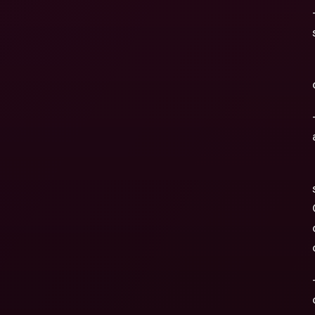
 - Amici 3.0 👯‍♀️: goditi il tempo con gli amici esplorando nuovi posti e divid