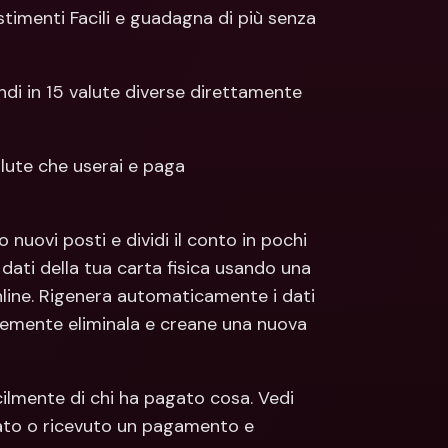
ti Bancari internazionali e 
Conti Bancari internazionali e 
vestimenti Facili e guadagna di più senza 
ute estere
Valute estere
pendi in 15 valute diverse direttamente 
alute che userai e paga 
i dati della tua carta fisica usando una 
line. Rigenera automaticamente i dati 
cemente eliminala e creane una nuova 
ilmente di chi ha pagato cosa. Vedi 
ato o ricevuto un pagamento e 