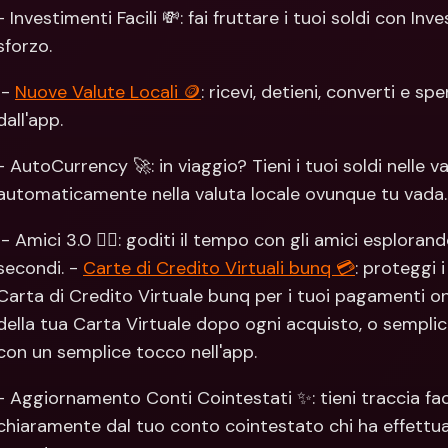
Con
- Investimenti Facili 💸: fai fruttare i tuoi soldi con In
Val
sforzo.
 - 
Nuove Valute Locali 🪙
: ricevi, detieni, converti e s
dall'app. 
- AutoCurrency 🚀: in viaggio? Tieni i tuoi soldi nelle v
automaticamente nella valuta locale ovunque tu vada.
i il conto in pochi 
secondi. - 
Carte di Credito Virtuali bunq 💳
: proteggi 
Carta di Credito Virtuale bunq per i tuoi pagamenti on
della tua Carta Virtuale dopo ogni acquisto, o sempli
con un semplice tocco nell'app. 
- Aggiornamento Conti Cointestati ✨: tieni traccia fac
chiaramente dal tuo conto cointestato chi ha effettu