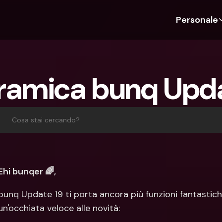
Personale
Scopri bunq
Scopri bunq
Chi siam
Funz
Per studenti
bunq Business
Chi Siamo
Bud
ramica bunq Upda
Per expat
Per freelancer
Sostenibil
Car
Per coppie
Per PMI
Stampa
Cri
Piani
Per genitori
Lavora co
Con
Cosa stai cercando?
Piani
bunq Free
Pag
bunq Free
bunq Core
Inv
bunq Core
bunq Pro
Con
Ehi bunqer 🌈, 
bunq Pro
bunq Elite
Dep
bunq Update 19 ti porta ancora più funzioni fantastiche
bunq Elite
Confronta i piani
Azi
un'occhiata veloce alle novità:
Confronta i piani
Pre