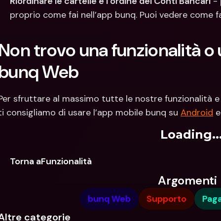
Riordinare le cartelle e l’ordine dei Conti Bancari
 -
proprio come fai nell’app bunq. Puoi vedere come f
Non trovo una funzionalità o 
bunq Web
Per sfruttare al massimo tutte le nostre funzionalità e
ti consigliamo di usare l’app mobile bunq su 
Android
 e
Loading..
Torna aFunzionalità
Argomenti
bunq Web
Supporto
Pag
Altre categorie