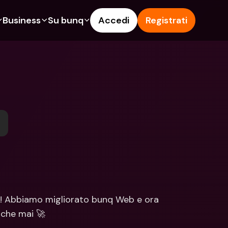
Business
Su bunq
Accedi
Registrati
o
ionalità
Funzionalità
Aiuto & Supporto
get
Conto di Risparmio
Help Center
ità
te di Credito
Carte di Credito
Blog
pto
Valute estere e IBAN Esteri
Segnala un problema
n noi
ti Cointestati
Prelievi e depositi ATM
Contattaci
amenti
Tap to Pay
Documenti legali
ita un Amico
Offerte bunq
Depositi a Termine
to di Risparmio
Pagamento bollette
Conti Bancari internazionali e 
Valute estere
ositi a Termine
Depositi a Termine
o! Abbiamo migliorato bunq Web e ora 
oni
Gestione delle spese
 che mai 🚀
lievi e depositi ATM
Integrazioni