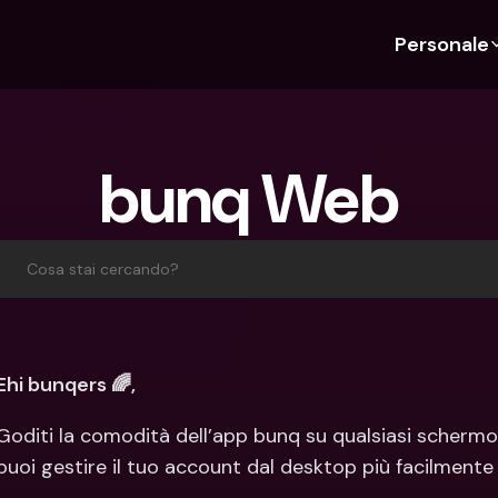
Personale
Scopri bunq
Scopri bunq
Chi siam
Funz
Per studenti
bunq Business
Chi Siamo
Bud
bunq Web
Per expat
Per freelancer
Sostenibil
Car
Per coppie
Per PMI
Stampa
Cri
Piani
Per genitori
Lavora co
Con
Cosa stai cercando?
Piani
bunq Free
Pag
bunq Free
bunq Core
Inv
bunq Core
bunq Pro
Con
Ehi bunqers 🌈,
bunq Pro
bunq Elite
Dep
Goditi la comodità dell’app bunq su qualsiasi scherm
bunq Elite
Confronta i piani
Azi
puoi gestire il tuo account dal desktop più facilmente
Confronta i piani
Pre