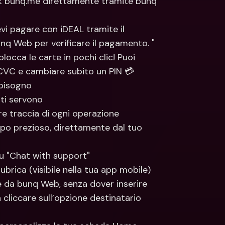
ink bunq.me direttamente tramite bunq 
vi pagare con iDEAL tramite il 
nq Web per verificare il pagamento. "
blocca le carte in pochi clic! Puoi 
il CVC e cambiare subito un PIN 💳
 bisogno
 ti servono
re traccia di ogni operazione
po prezioso, direttamente dal tuo 
u "Chat with support"
ubrica (visibile nella tua app mobile) 
 da bunq Web, senza dover inserire 
cliccare sull’opzione destinatario 