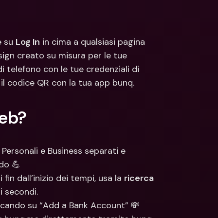
ti Bancari internazionali e 
Conti Bancari internazionali e 
ute estere
Valute estere
 su 
Log In
 in cima a qualsiasi pagina 
sign creato su misura per le tue 
 telefono con le tue credenziali di 
il codice QR con la tua app bunq.
Web?
i Personali e Business separati e 
rdo 💪
in dall’inizio dei tempi, usa la 
ricerca 
i secondi.
ccando su “Add a Bank Account” 💸