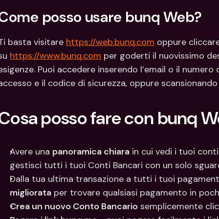
Con
Come posso usare bunq Web?
Val
Ti basta visitare 
https://web.bunq.com
 oppure cliccare
su 
https://www.bunq.com
 per goderti il nuovissimo de
esigenze. Puoi accedere inserendo l’email o il numero di
accesso e il codice di sicurezza, oppure scansionando 
Cosa posso fare con bunq 
Avere una 
panoramica chiara
 in cui vedi i tuoi cont
gestisci tutti i tuoi Conti Bancari con un solo sgua
Dalla tua ultima transazione a tutti i tuoi pagamenti f
migliorata
 per trovare qualsiasi pagamento in poch
Crea un nuovo Conto Bancario
 semplicemente cli