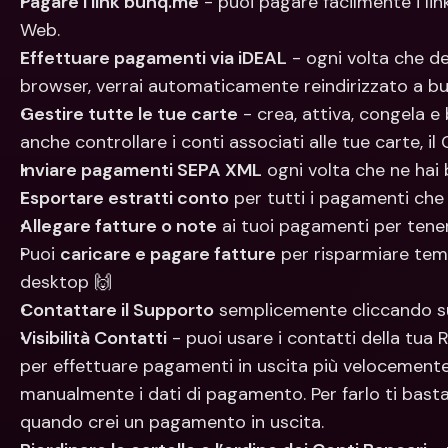
Pagare i link bunq.me
 - puoi pagare facilmente i l
Web.
Effettuare pagamenti via iDEAL
 - ogni volta che de
browser, verrai automaticamente reindirizzato a bu
Gestire tutte le tue carte
 - crea, attiva, congela e 
anche controllare i conti associati alle tue carte, 
Inviare pagamenti SEPA XML
 ogni volta che ne hai
Esportare estratti conto
 per tutti i pagamenti che
Allegare fatture o note
 ai tuoi pagamenti per tene
Puoi 
caricare e pagare fatture
 per risparmiare tem
desktop 🙌
Contattare il Supporto
 semplicemente cliccando s
Visibilità Contatti
 - puoi usare i contatti della tua R
per effettuare pagamenti in uscita più velocemente
manualmente i dati di pagamento. Per farlo ti basta 
quando crei un pagamento in uscita.