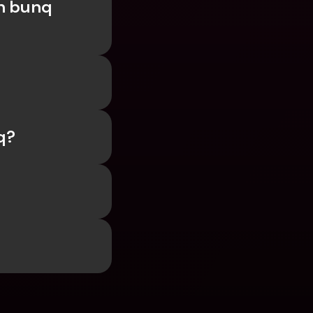
n bunq 
q?