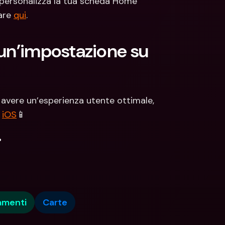
 personalizza la tua scheda Home 
are 
qui
.
un’impostazione su 
 avere un’esperienza utente ottimale, 
 
iOS
📱
.
amenti
Carte