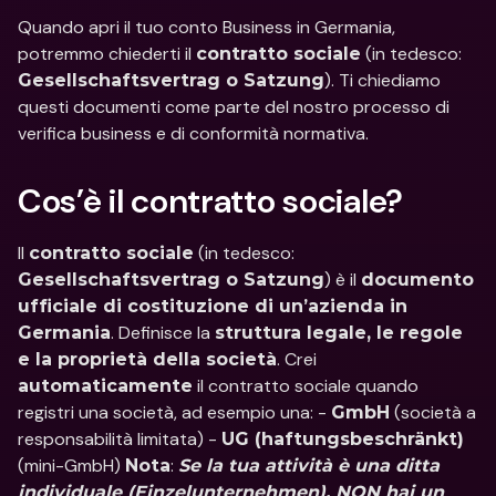
Quando apri il tuo conto Business in Germania, 
potremmo chiederti il 
 (in tedesco: 
contratto sociale
). Ti chiediamo 
Gesellschaftsvertrag o Satzung
questi documenti come parte del nostro processo di 
verifica business e di conformità normativa.
Cos’è il contratto sociale?
Il 
 (in tedesco: 
contratto sociale
) è il 
Gesellschaftsvertrag o Satzung
documento 
ufficiale di costituzione di un’azienda in 
. Definisce la 
Germania
struttura legale, le regole 
. Crei 
e la proprietà della società
 il contratto sociale quando 
automaticamente
registri una società, ad esempio una: - 
 (società a 
GmbH
responsabilità limitata) - 
UG (haftungsbeschränkt)
(mini-GmbH) 
: 
Nota
Se la tua attività è una ditta 
individuale (Einzelunternehmen), NON hai un 