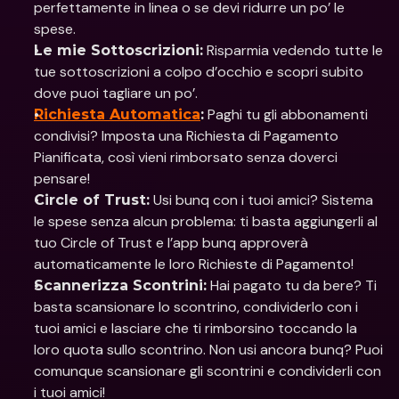
perfettamente in linea o se devi ridurre un po’ le 
spese.
 Risparmia vedendo tutte le 
Le mie Sottoscrizioni:
tue sottoscrizioni a colpo d’occhio e scopri subito 
dove puoi tagliare un po’.
 Paghi tu gli abbonamenti 
Richiesta Automatica
:
condivisi? Imposta una Richiesta di Pagamento 
Pianificata, così vieni rimborsato senza doverci 
pensare!
 Usi bunq con i tuoi amici? Sistema 
Circle of Trust:
le spese senza alcun problema: ti basta aggiungerli al 
tuo Circle of Trust e l’app bunq approverà 
automaticamente le loro Richieste di Pagamento!
 Hai pagato tu da bere? Ti 
Scannerizza Scontrini:
basta scansionare lo scontrino, condividerlo con i 
tuoi amici e lasciare che ti rimborsino toccando la 
loro quota sullo scontrino. Non usi ancora bunq? Puoi 
comunque scansionare gli scontrini e condividerli con 
i tuoi amici!