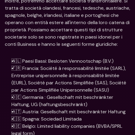
Inoltre, potremmo accettare società transfrontaliere. Si 
tratta di società olandesi, francesi, tedesche, austriache, 
spagnole, belghe, irlandesi, italiane e portoghesi che 
operano con entità estere all'interno della loro catena di 
proprietà. Possiamo accettare questi tipi di strutture 
societarie solo se sono registrate in paesi idonei per i 
conti Business e hanno le seguenti forme giuridiche:
🇳🇱 Paesi Bassi: Besloten Vennootschap (B.V.)
🇫🇷 Francia: Société à responsabilité limitée (SARL), 
Entreprise unipersonnelle à responsabilité limitée 
(EURL), Société par Actions Simplifiée (SAS), Société 
par Actions Simplifiée Unipersonnelle (SASU)
🇩🇪 Germania : Gesellschaft mit beschränkter 
Haftung, UG (haftungsbeschränkt)
🇦🇹 Austria: Gesellschaft mit beschränkter Haftung
🇪🇸 Spagna: Sociedad Limitada
🇧🇪 Belgio: Limited liability companies (BVBA/SPRL 
legal form)