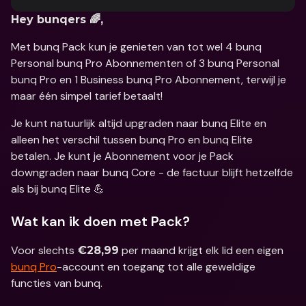
Hey bunqers 🌈,
Met bunq Pack kun je genieten van tot wel 4 bunq 
Personal bunq Pro Abonnementen of 3 bunq Personal 
bunq Pro en 1 Business bunq Pro Abonnement, terwijl je 
maar één simpel tarief betaalt!
Je kunt natuurlijk altijd upgraden naar bunq Elite en 
alleen het verschil tussen bunq Pro en bunq Elite 
betalen. Je kunt je Abonnement voor je Pack 
downgraden naar bunq Core - de factuur blijft hetzelfde 
als bij bunq Elite 💪
Wat kan ik doen met Pack?
Voor slechts 
 per maand krijgt elk lid een eigen 
€28,99
bunq Pro
-account en toegang tot alle geweldige 
functies van bunq.