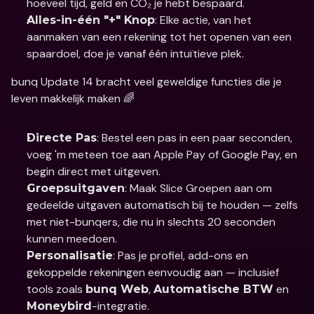
hoeveel tijd, geld en CO₂ je hebt bespaard.
: Elke actie, van het 
Alles-in-één "+" Knop
aanmaken van een rekening tot het openen van een 
spaardoel, doe je vanaf één intuïtieve plek.
bunq Update 14 bracht veel geweldige functies die je 
leven makkelijk maken 🌈
: Bestel een pas in een paar seconden, 
Directe Pas
voeg 'm meteen toe aan Apple Pay of Google Pay, en 
begin direct met uitgeven.
: Maak Slice Groepen aan om 
Groepsuitgaven
gedeelde uitgaven automatisch bij te houden — zelfs 
met niet-bunqers, die nu in slechts 20 seconden 
kunnen meedoen.
: Pas je profiel, add-ons en 
Personalisatie
gekoppelde rekeningen eenvoudig aan — inclusief 
tools zoals 
, 
 en 
bunq Web
Automatische BTW
-integratie.
Moneybird