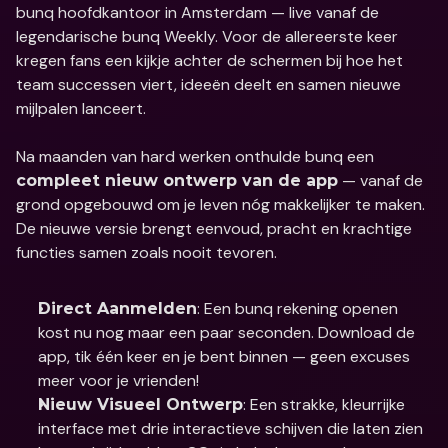
bunq hoofdkantoor in Amsterdam — live vanaf de 
legendarische bunq Weekly. Voor de allereerste keer 
kregen fans een kijkje achter de schermen bij hoe het 
team successen viert, ideeën deelt en samen nieuwe 
mijlpalen lanceert.
Na maanden van hard werken onthulde bunq een 
 — vanaf de 
compleet nieuw ontwerp van de app
grond opgebouwd om je leven nóg makkelijker te maken. 
De nieuwe versie brengt eenvoud, pracht en krachtige 
functies samen zoals nooit tevoren.
: Een bunq rekening openen 
Direct Aanmelden
kost nu nog maar een paar seconden. Download de 
app, tik één keer en je bent binnen — geen excuses 
meer voor je vrienden!
: Een strakke, kleurrijke 
Nieuw Visueel Ontwerp
interface met drie interactieve schijven die laten zien 