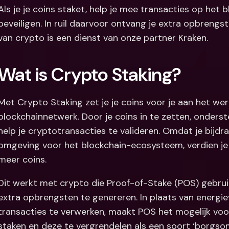
Als je je coins staket, help je mee transacties op het 
Internation
beveiligen. In ruil daarvoor ontvang je extra opbrengs
& vreemde 
van crypto is een dienst van onze partner Kraken.
Wat is Crypto Staking?
Met Crypto Staking zet je je coins voor je aan het werk
blockchainnetwerk. Door je coins in te zetten, onderst
help je cryptotransacties te valideren. Omdat je bijdra
omgeving voor het blockchain-ecosysteem, verdien je in
meer coins.
Dit werkt met crypto die Proof-of-Stake (POS) gebrui
extra opbrengsten te genereren. In plaats van energi
transacties te verwerken, maakt POS het mogelijk voo
staken en deze te vergrendelen als een soort ‘borgsom’.