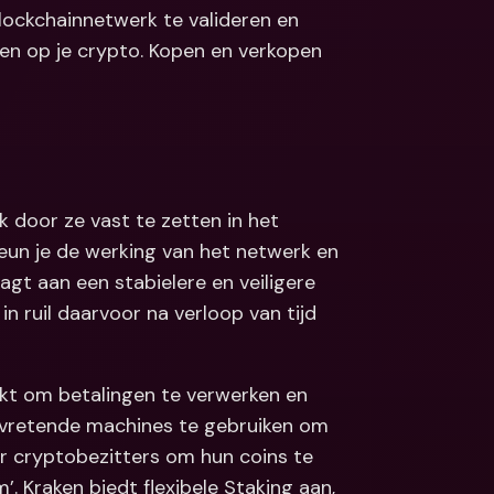
blockchainnetwerk te valideren en 
Koppelingen
ale bankrekeningen 
ten op je crypto. Kopen en verkopen 
valuta
Internationale bankrekeningen 
& vreemde valuta
 door ze vast te zetten in het 
eun je de werking van het netwerk en 
agt aan een stabielere en veiligere 
 ruil daarvoor na verloop van tijd 
kt om betalingen te verwerken en 
evretende machines te gebruiken om 
r cryptobezitters om hun coins te 
 Kraken biedt flexibele Staking aan, 