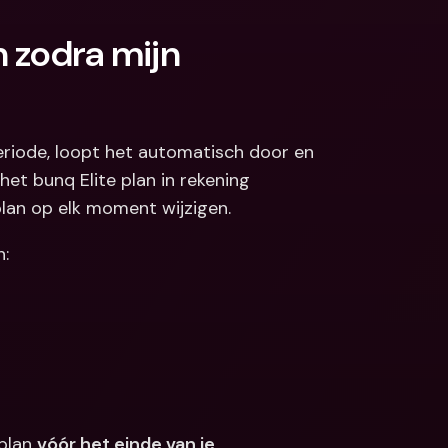
 zodra mijn 
periode, loopt het automatisch door en 
et bunq Elite plan in rekening 
 plan op elk moment wijzigen.
n:
plan 
vóór het einde van je 