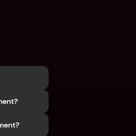
n
ment?
ement?