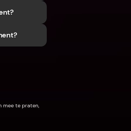
ent?
ment?
 mee te praten, 