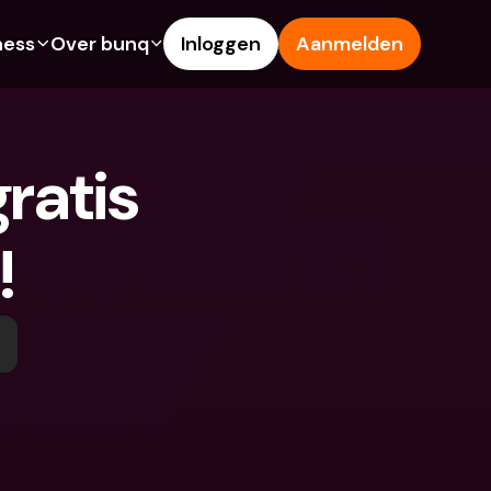
ness
Over bunq
Inloggen
Aanmelden
Features
Hulp & Support
ng
Spaarrekening
Helpcentrum
atis 
s
Creditcards
Blog
Vreemde valuta & 
Meld een probleem
buitenlandse IBANs
!
ke rekeningen
Neem contact met ons op
Geld opnemen & storten bij 
Juridische documenten
een geldautomaat
 vriend
Termijndeposito’s
Tap to Pay
ing
Internationale bankrekeningen 
bunq Deals
& vreemde valuta
sito’s
Bill Pay
Termijndeposito’s
n & storten bij 
Kostenbeheer
utomaat