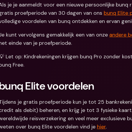
Als je je aanmeldt voor een nieuwe persoonlijke bunq re
Internation
gratis proefperiode van 30 dagen van ons 
bunq Elite 
& vreemde 
volledige voordelen van bunq ontdekken en ervan genie
Je kunt vervolgens gemakkelijk een van onze 
andere b
het einde van je proefperiode.
💡 Let op: Kindrekeningen krijgen bunq Pro zonder koste
bunq Free.
bunq Elite voordelen
Tijdens je gratis proefperiode kun je tot 25 bankreken
credit als debit) beheren, en krijg je tot 3 fysieke kaar
wereldwijde reisverzekering en veel meer exclusieve b
weten over bunq Elite voordelen vind je 
hier
.