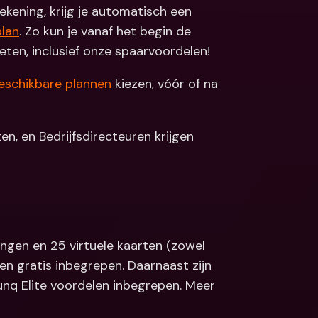
kening, krijg je automatisch een 
Koppelingen
ale bankrekeningen 
plan
. Zo kun je vanaf het begin de 
valuta
Internationale bankrekeningen 
& vreemde valuta
ten, inclusief onze spaarvoordelen!
eschikbare plannen
 kiezen, vóór of na 
n, en Bedrijfsdirecteuren krijgen 
ingen en 25 virtuele kaarten (zowel 
ten gratis inbegrepen. Daarnaast zijn 
unq Elite voordelen inbegrepen. Meer 