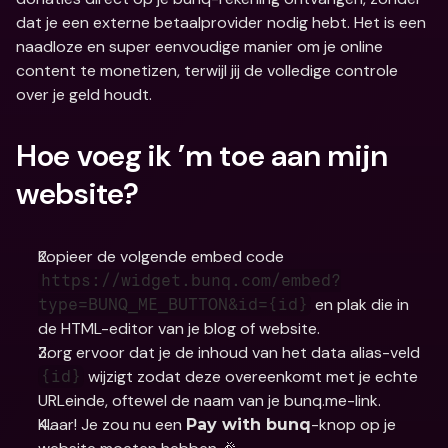
dat je een externe betaalprovider nodig hebt. Het is een 
naadloze en super eenvoudige manier om je online 
content te monetizen, terwijl jij de volledige controle 
over je geld houdt.
Hoe voeg ik ’m toe aan mijn 
website?
Kopieer de volgende embed code 
https://widget.bunq.com/embed?
 en plak die in 
type=BUNQ_ME_BUTTON&id={id}
de HTML-editor van je blog of website.
Zorg ervoor dat je de inhoud van het data alias-veld 
 wijzigt zodat deze overeenkomt met je echte 
{id}
URLeinde, oftewel de naam van je bunq.me-link. 
Klaar! Je zou nu een 
-knop op je 
Pay with bunq