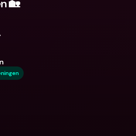
en 🏡
.
n
eningen