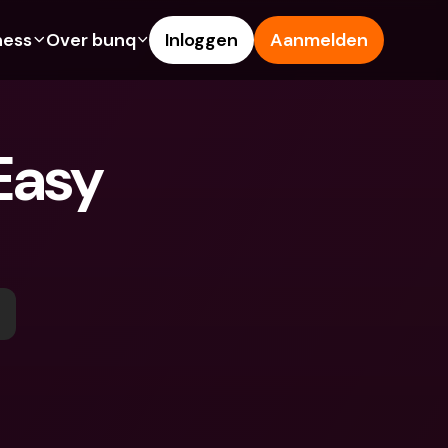
ness
Over bunq
Inloggen
Aanmelden
Features
Hulp & Support
ng
Spaarrekening
Helpcentrum
Easy 
s
Creditcards
Blog
Vreemde valuta & 
Meld een probleem
buitenlandse IBANs
ke rekeningen
Neem contact met ons op
Geld opnemen & storten bij 
Juridische documenten
een geldautomaat
 vriend
Termijndeposito’s
Tap to Pay
ing
Internationale bankrekeningen 
bunq Deals
& vreemde valuta
sito’s
Bill Pay
Termijndeposito’s
n & storten bij 
Kostenbeheer
utomaat