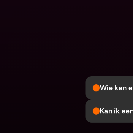
Wie kan e
Kan ik ee