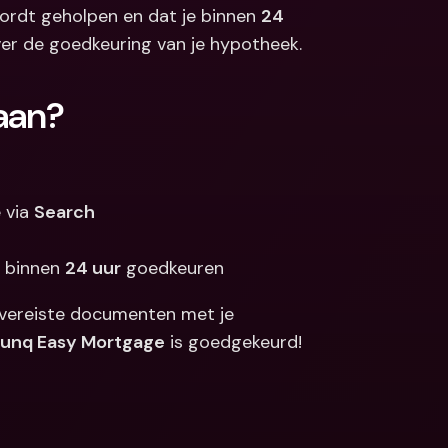
wordt geholpen en dat je binnen 
24 
Koppelingen
ale bankrekeningen 
ver de goedkeuring van je hypotheek. 
valuta
Internationale bankrekeningen 
& vreemde valuta
aan?
 via 
Search
 binnen 
24 uur
 goedkeuren
e vereiste documenten met je 
unq Easy Mortgage
 is goedgekeurd!