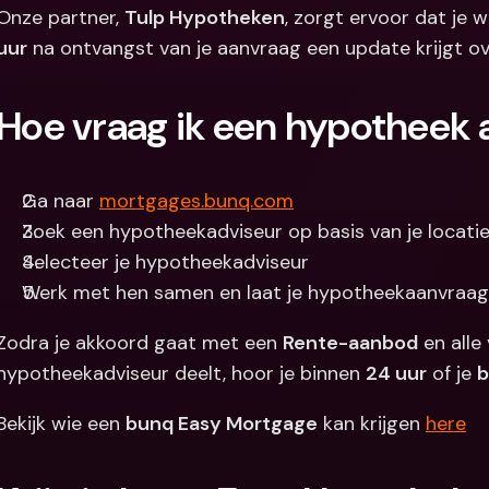
Onze partner, 
Tulp Hypotheken
, zorgt ervoor dat je 
Internation
uur
 na ontvangst van je aanvraag een update krijgt o
& vreemde 
Hoe vraag ik een hypotheek 
Ga naar 
mortgages.bunq.com
Zoek een hypotheekadviseur op basis van je locatie
Selecteer je hypotheekadviseur
Werk met hen samen en laat je hypotheekaanvraag
Zodra je akkoord gaat met een 
Rente-aanbod
 en all
hypotheekadviseur deelt, hoor je binnen 
24 uur
 of je 
b
Bekijk wie een 
bunq Easy Mortgage
 kan krijgen 
here