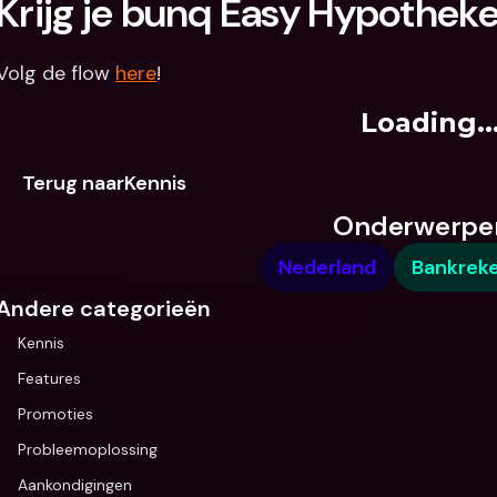
Krijg je bunq Easy Hypothek
Volg de flow 
here
!
Loading..
Terug naarKennis
Onderwerpe
Nederland
Bankrek
Andere categorieën
Kennis
Features
Promoties
Probleemoplossing
Aankondigingen