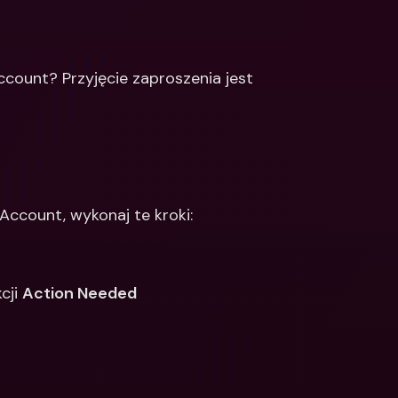
Integrations
narodowe konta 
e & Zagraniczne 
Międzynarodowe konta 
bankowe & Zagraniczne 
ount? Przyjęcie zaproszenia jest 
waluty
Account, wykonaj te kroki: 
cji 
Action Needed