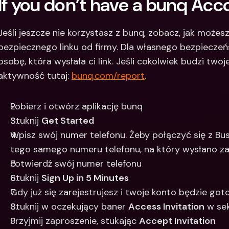
If you don’t have a bunq Acc
Jeśli jeszcze nie korzystasz z bunq, zobacz, jak możes
bezpiecznego linku od firmy. Dla własnego bezpieczeńs
osobę, która wysłała ci link. Jeśli cokolwiek budzi twoj
aktywność tutaj: 
bunq.com/report
. 
Pobierz i otwórz aplikację bunq
Stuknij 
Get Started 
Wpisz swój numer telefonu. Żeby połączyć się z Bus
tego samego numeru telefonu, na który wysłano zap
Potwierdź swój numer telefonu 
Stuknij 
Sign Up in 5 Minutes 
Gdy już się zarejestrujesz i twoje konto będzie got
Stuknij w oczekujący baner 
Access Invitation
 w sek
Przyjmij zaproszenie, stukając 
Accept Invitation 