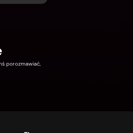
e
imś porozmawiać, 