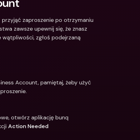
ount
z przyjąć zaproszenie po otrzymaniu 
twa zawsze upewnij się, że znasz 
e wątpliwości, zgłoś podejrzaną 
iness Account, pamiętaj, żeby użyć 
roszenie.  
owe, otwórz aplikację bunq 
cji 
Action Needed