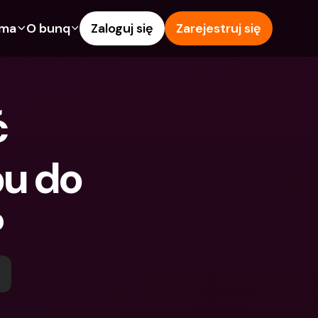
rma
O bunq
Zaloguj się
Zarejestruj się
e
Funkcje
Pomoc & wsparcie
owanie
Konto Oszczędnościowe
Centrum pomocy
 
wój
kredytowe
Karty kredytowe
Blog
Waluty obce i zagraniczne 
Zgłoś problem
IBANs
u do 
wspólne
Skontaktuj się z nami
Wypłaty i wpłaty z 
ci
Dokumenty prawne
bankomatów
?
znajomego
Lokaty terminowe
Tap to Pay
Oszczędnościowe
Międzynarodowe konta 
Oferty bunq
bankowe & Zagraniczne 
 terminowe
Płatność rachunków
waluty
Lokaty terminowe
 i wpłaty z 
Zarządzanie wydatkami
matów