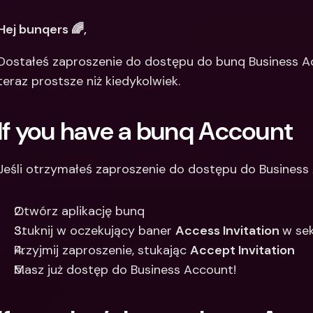
Między
Hej bunqers 🌈, 
bankow
waluty
Dostałeś zaproszenie do dostępu do bunq Business Acc
teraz prostsze niż kiedykolwiek. 
If you have a bunq Account
Jeśli otrzymałeś zaproszenie do dostępu do Business 
Otwórz aplikację bunq
Stuknij w oczekujący baner 
Access Invitation 
w sek
Przyjmij zaproszenie, stukając 
Accept Invitation 
Masz już dostęp do Business Account!