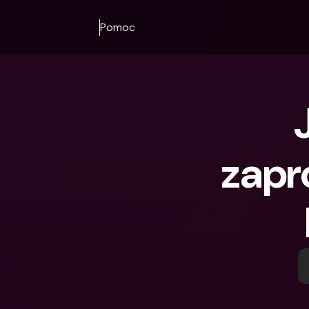
Pomoc
zapr