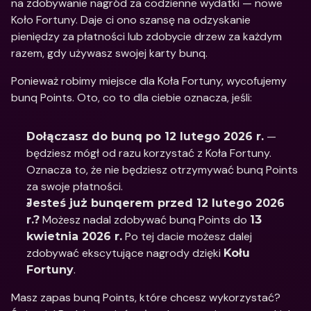
na zdobywanie nagród za codzienne wydatki — nowe 
Koło Fortuny. Daje ci ono szansę na odzyskanie 
pieniędzy za płatności lub zdobycie drzew za każdym 
razem, gdy używasz swojej karty bunq. 
Ponieważ robimy miejsce dla Koła Fortuny, wycofujemy 
bunq Points. Oto, co to dla ciebie oznacza, jeśli: 
 — 
Dołączasz do bunq po 12 lutego 2026 r.
będziesz mógł od razu korzystać z Koła Fortuny. 
Oznacza to, że nie będziesz otrzymywać bunq Points 
za swoje płatności. 
Jesteś już bunqerem przed 12 lutego 2026 
 Możesz nadal zdobywać bunq Points do 
r.?
13 
 Po tej dacie możesz dalej 
kwietnia 2026 r.
zdobywać ekscytujące nagrody dzięki 
Kołu 
.
Fortuny
Masz zapas bunq Points, które chcesz wykorzystać? 