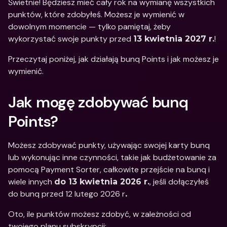
Świetnie! Będziesz mieć cały rok na wymianę wszystkich 
punktów, które zdobyłeś. Możesz je wymienić w 
dowolnym momencie — tylko pamiętaj, żeby 
wykorzystać swoje punkty przed 
! 
13 kwietnia 2027 r.
Przeczytaj poniżej, jak działają bunq Points i jak możesz je 
wymienić. 
Jak mogę zdobywać bunq 
Points?
Możesz zdobywać punkty, używając swojej karty bunq 
lub wykonując inne czynności, takie jak budżetowanie za 
pomocą Payment Sorter, całkowite przejście na bunq i 
wiele innych 
, jeśli dołączyłeś 
do 13 kwietnia 2026 r.
do bunq przed 12 lutego 2026 r
.
Oto, ile punktów możesz zdobyć, w zależności od 
twojego planu subskrypcji: