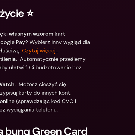
życie ⭐️
ięki własnym wzorom kart 
Google Pay? Wybierz inny wygląd dla 
łaściwą. 
Czytaj więcej…
ślenia.
  Automatycznie prześlemy 
by ułatwić Ci budżetowanie bez 
Watch.
  Możesz cieszyć się 
ypisuj karty do innych kont, 
 online (sprawdzając kod CVC i 
z wyciągania telefonu. 
ją bunq Green Card 