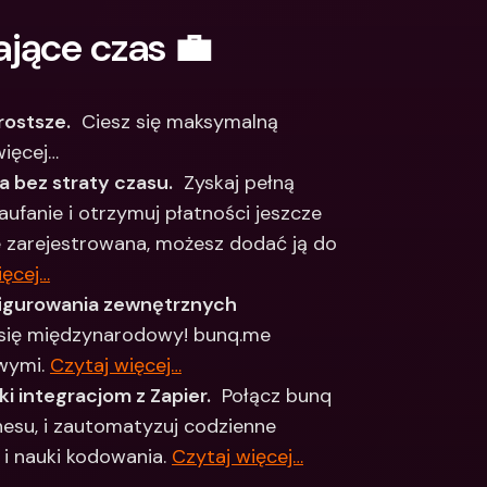
Integrations
narodowe konta 
jące czas 💼
e & Zagraniczne 
Międzynarodowe konta 
bankowe & Zagraniczne 
waluty
rostsze.
  Ciesz się maksymalną 
więcej…
 bez straty czasu.
  Zyskaj pełną 
aufanie i otrzymuj płatności jeszcze 
 zarejestrowana, możesz dodać ją do 
ięcej…
igurowania zewnętrznych 
e się międzynarodowy! bunq.me 
wymi. 
Czytaj więcej…
i integracjom z Zapier.
  Połącz bunq 
esu, i zautomatyzuj codzienne 
i nauki kodowania. 
Czytaj więcej…