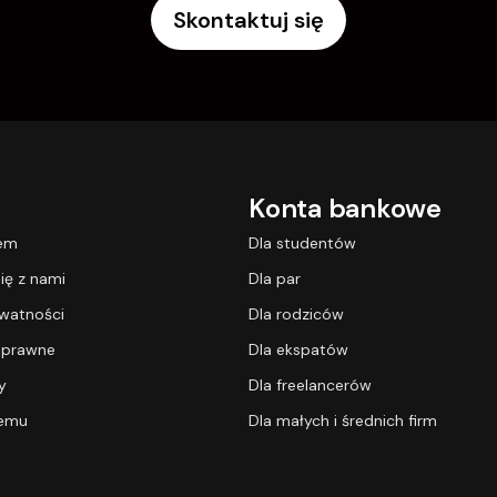
Skontaktuj się
Konta bankowe
lem
Dla studentów
ię z nami
Dla par
ywatności
Dla rodziców
 prawne
Dla ekspatów
y
Dla freelancerów
temu
Dla małych i średnich firm