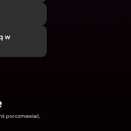
 w 
e
imś porozmawiać, 