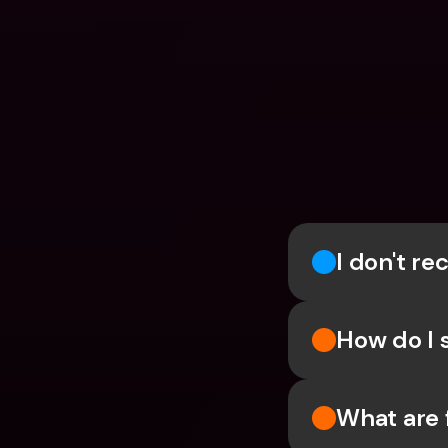
I don't r
How do I 
What are 