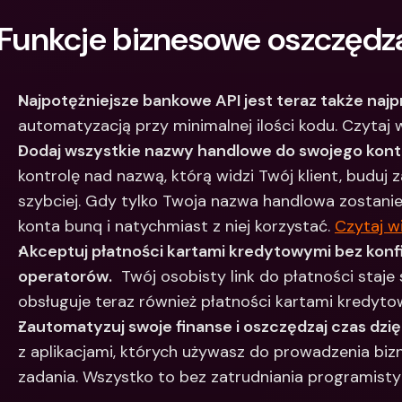
Między
Funkcje biznesowe oszczędza
bankow
waluty
Najpotężniejsze bankowe API jest teraz także najp
automatyzacją przy minimalnej ilości kodu. Czytaj 
Dodaj wszystkie nazwy handlowe do swojego konta
kontrolę nad nazwą, którą widzi Twój klient, buduj z
szybciej. Gdy tylko Twoja nazwa handlowa zostanie
konta bunq i natychmiast z niej korzystać. 
Czytaj w
Akceptuj płatności kartami kredytowymi bez konf
operatorów.
  Twój osobisty link do płatności staj
obsługuje teraz również płatności kartami kredyto
Zautomatyzuj swoje finanse i oszczędzaj czas dzięk
z aplikacjami, których używasz do prowadzenia bizn
zadania. Wszystko to bez zatrudniania programisty 