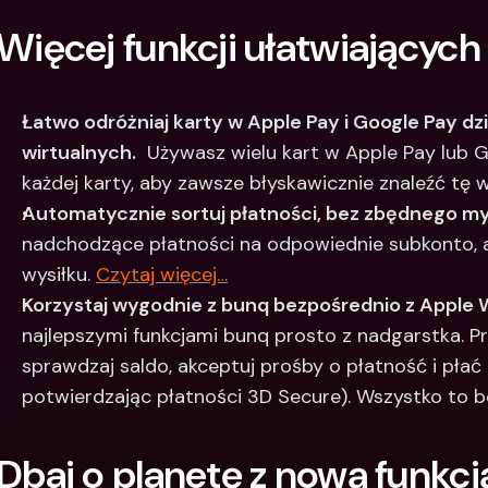
Więcej funkcji ułatwiających 
Łatwo odróżniaj karty w Apple Pay i Google Pay dz
wirtualnych.
  Używasz wielu kart w Apple Pay lub 
każdej karty, aby zawsze błyskawicznie znaleźć tę w
Automatycznie sortuj płatności, bez zbędnego my
nadchodzące płatności na odpowiednie subkonto, a
wysiłku. 
Czytaj więcej…
Korzystaj wygodnie z bunq bezpośrednio z Apple 
najlepszymi funkcjami bunq prosto z nadgarstka. Prz
sprawdzaj saldo, akceptuj prośby o płatność i płać
potwierdzając płatności 3D Secure). Wszystko to be
Dbaj o planetę z nową funkc