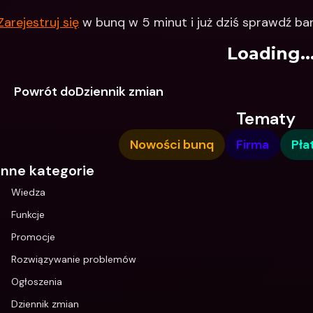
Zarejestruj się
 w bunq w 5 minut i już dziś sprawdź ban
Loading..
Powrót doDziennik zmian
Tematy
Nowości bunq
Firma
Pła
Inne kategorie
Wiedza
Funkcje
Promocje
Rozwiązywanie problemów
Ogłoszenia
Dziennik zmian