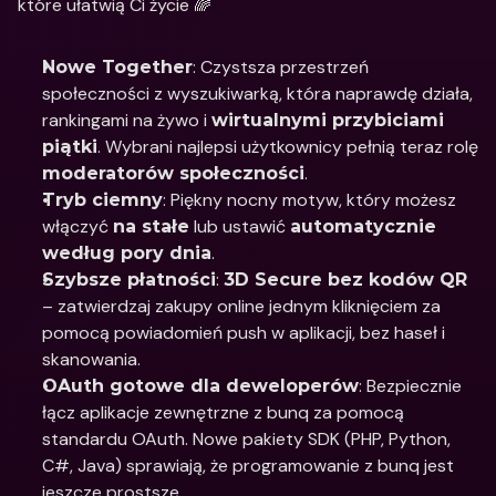
które ułatwią Ci życie 🌈
: Czystsza przestrzeń 
Nowe Together
społeczności z wyszukiwarką, która naprawdę działa, 
rankingami na żywo i 
wirtualnymi przybiciami 
. Wybrani najlepsi użytkownicy pełnią teraz rolę 
piątki
.
moderatorów społeczności
: Piękny nocny motyw, który możesz 
Tryb ciemny
włączyć 
 lub ustawić 
na stałe
automatycznie 
.
według pory dnia
: 
Szybsze płatności
3D Secure bez kodów QR
– zatwierdzaj zakupy online jednym kliknięciem za 
pomocą powiadomień push w aplikacji, bez haseł i 
skanowania.
: Bezpiecznie 
OAuth gotowe dla deweloperów
łącz aplikacje zewnętrzne z bunq za pomocą 
standardu OAuth. Nowe pakiety SDK (PHP, Python, 
C#, Java) sprawiają, że programowanie z bunq jest 
jeszcze prostsze.