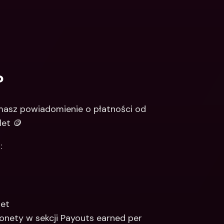
?
masz powiadomienie o płatności od 
let 🪙
:
let
monety w sekcji Payouts earned per 