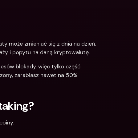
y może zmieniać się z dnia na dzień, 
daży i popytu na daną kryptowalutę.
resów blokady, więc tylko część 
zony, zarabiasz nawet na 50% 
taking?
coiny: