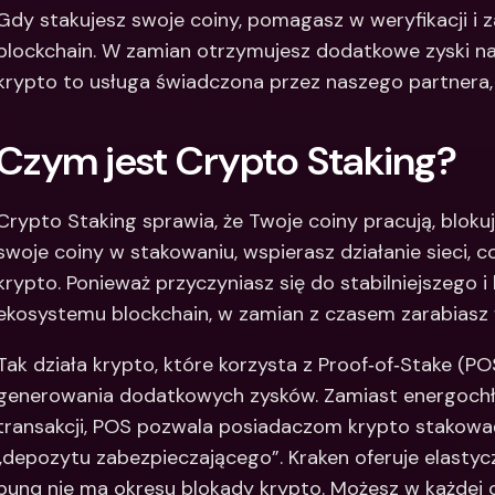
Gdy stakujesz swoje coiny, pomagasz w weryfikacji i za
Między
blockchain. W zamian otrzymujesz dodatkowe zyski na
bankow
waluty
krypto to usługa świadczona przez naszego partnera,
Czym jest Crypto Staking?
Crypto Staking sprawia, że Twoje coiny pracują, blokuj
swoje coiny w stakowaniu, wspierasz działanie sieci, c
krypto. Ponieważ przyczyniasz się do stabilniejszego i
ekosystemu blockchain, w zamian z czasem zarabiasz 
Tak działa krypto, które korzysta z Proof‑of‑Stake (PO
generowania dodatkowych zysków. Zamiast energochł
transakcji, POS pozwala posiadaczom krypto stakować 
„depozytu zabezpieczającego”. Kraken oferuje elastyczn
bunq nie ma okresu blokady krypto. Możesz w każdej c