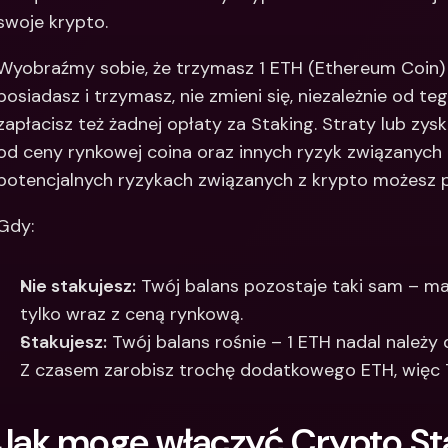
swoje krypto.
Wyobraźmy sobie, że trzymasz 1 ETH (Ethereum Coin) w
posiadasz i trzymasz, nie zmieni się, niezależnie od tego
zapłacisz też żadnej opłaty za Staking. Straty lub zys
od ceny rynkowej coina oraz innych ryzyk związanych 
potencjalnych ryzykach związanych z krypto możesz p
Gdy:
Nie stakujesz:
 Twój balans pozostaje taki sam – mas
tylko wraz z ceną rynkową.
Stakujesz:
 Twój balans rośnie – 1 ETH nadal należy d
Z czasem zarobisz trochę dodatkowego ETH, więc T
Jak mogę włączyć Crypto St