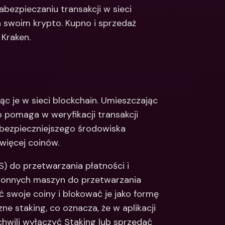
bezpieczaniu transakcji w sieci 
Integrations
narodowe konta 
 swoim krypto. Kupno i sprzedaż 
e & Zagraniczne 
Międzynarodowe konta 
bankowe & Zagraniczne 
 Kraken.
waluty
ąc je w sieci blockchain. Umieszczając 
o pomaga w weryfikacji transakcji 
 bezpieczniejszego środowiska 
więcej coinów.
S) do przetwarzania płatności i 
onnych maszyn do przetwarzania 
swoje coiny i blokować je jako formę 
e staking, co oznacza, że w aplikacji 
hwili wyłączyć Staking lub sprzedać 