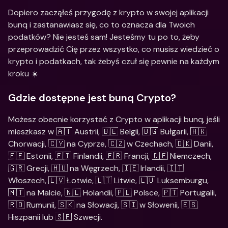
Dopiero zacząłeś przygodę z krypto w swojej aplikacji 
bunq i zastanawiasz się, co to oznacza dla Twoich 
podatków? Nie jesteś sam! Jesteśmy tu po to, żeby 
przeprowadzić Cię przez wszystko, co musisz wiedzieć o 
krypto i podatkach, tak żebyś czuł się pewnie na każdym 
kroku ☀️
Gdzie dostępne jest bunq Crypto?
Możesz obecnie korzystać z Crypto w aplikacji bunq, jeśli 
mieszkasz w 🇦🇹 Austrii, 🇧🇪 Belgii, 🇧🇬 Bułgarii, 🇭🇷 
Chorwacji, 🇨🇾 na Cyprze, 🇨🇿 w Czechach, 🇩🇰 Danii, 
🇪🇪 Estonii, 🇫🇮 Finlandii, 🇫🇷 Francji, 🇩🇪 Niemczech, 
🇬🇷 Grecji, 🇭🇺 na Węgrzech, 🇮🇪 Irlandii, 🇮🇹 
Włoszech, 🇱🇻 Łotwie, 🇱🇹 Litwie, 🇱🇺 Luksemburgu, 
🇲🇹 na Malcie, 🇳🇱 Holandii, 🇵🇱 Polsce, 🇵🇹 Portugalii, 
🇷🇴 Rumunii, 🇸🇰 na Słowacji, 🇸🇮 w Słowenii, 🇪🇸 
Hiszpanii lub 🇸🇪 Szwecji.