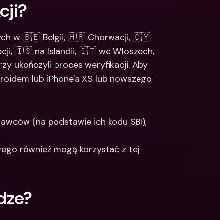
cji?
 w 🇧🇪 Belgii, 🇭🇷 Chorwacji, 🇨🇾 
i, 🇮🇸 na Islandii, 🇮🇹 we Włoszech, 
rzy ukończyli proces weryfikacji. Aby 
droidem lub iPhone'a XS lub nowszego 
awców (na podstawie ich kodu SBI), 
j
.
go również mogą korzystać z tej 
dze?