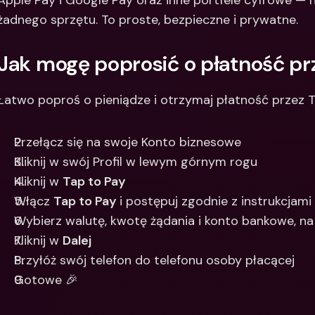
Apple Pay i Google Pay oraz inne portfele cyfrowe — n
żadnego sprzętu. To proste, bezpieczne i prywatne.
Między
bankow
waluty
Jak mogę poprosić o płatność pr
Łatwo poproś o pieniądze i otrzymaj płatność przez Ta
Przełącz się na swoje Konto biznesowe 
Kliknij w swój Profil w lewym górnym rogu
Kliknij w 
Tap to Pay 
Włącz 
Tap to Pay 
i postępuj zgodnie z instrukcjami 
Wybierz walutę, kwotę żądania i konto bankowe, n
Kliknij w 
Dalej
Przyłóż swój telefon do telefonu osoby płacącej
Gotowe 🎉