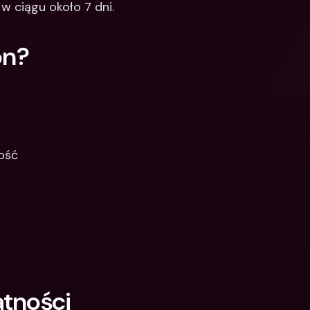
 ciągu około 7 dni.
on?
ność
atności