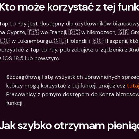
Kto może korzystać z tej funk
Tap to Pay jest dostępny dla użytkowników biznesowych
na Cyprze, 🇫🇷 we Francji, 🇩🇪 w Niemczech, 🇬🇷 Grecj
🇱🇺 w Luksemburgu, 🇳🇱 Holandii i 🇪🇸 Hiszpanii, któ
korzystać z Tap to Pay, potrzebujesz urządzenia z An
z iOS 18.5 lub nowszym.
Szczegółową listę wszystkich uprawnionych sprzed
którzy mogą korzystać z tej funkcji, znajdziesz 
tuta
Pracownicy z pełnym dostępem do Konta biznesowe
funkcji.
Jak szybko otrzymam pienią