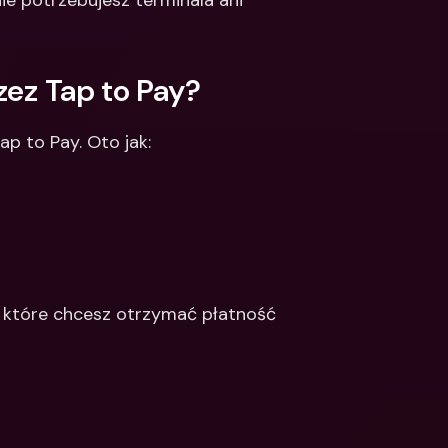
ie potrzebujesz terminala ani 
Integrations
narodowe konta 
e & Zagraniczne 
Międzynarodowe konta 
bankowe & Zagraniczne 
zez Tap to Pay?
waluty
p to Pay. Oto jak:
a które chcesz otrzymać płatność 