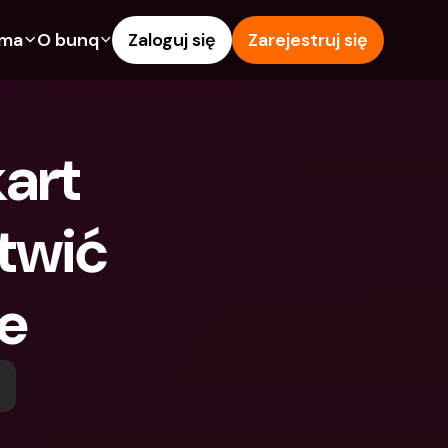
rma
O bunq
Zaloguj się
Zarejestruj się
e
Funkcje
Pomoc & wsparcie
owanie
Konto Oszczędnościowe
Centrum pomocy
art 
wój
kredytowe
Karty kredytowe
Blog
Waluty obce i zagraniczne 
Zgłoś problem
IBANs
wić 
wspólne
Skontaktuj się z nami
Wypłaty i wpłaty z 
ci
Dokumenty prawne
bankomatów
ne
znajomego
Lokaty terminowe
Tap to Pay
Oszczędnościowe
Międzynarodowe konta 
Oferty bunq
bankowe & Zagraniczne 
 terminowe
Płatność rachunków
waluty
Lokaty terminowe
 i wpłaty z 
Zarządzanie wydatkami
matów