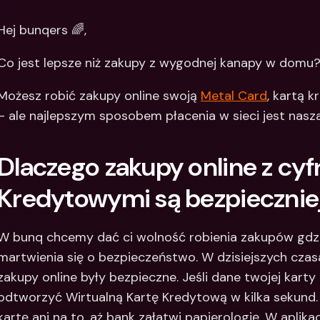
Między
Hej bunqers 🌈,
bankow
waluty
Co jest lepsze niż zakupy z wygodnej kanapy w domu
Możesz robić zakupy online swoją 
Metal Card
, kartą 
– ale najlepszym sposobem płacenia w sieci jest nasz
Dlaczego zakupy online z cyf
Kredytowymi są bezpiecznie
W bunq chcemy dać ci wolność robienia zakupów gdzie
martwienia się o bezpieczeństwo. W dzisiejszych czasa
zakupy online były bezpieczne. Jeśli dane twojej karty
odtworzyć Wirtualną Kartę Kredytową w kilka sekund. 
kartę ani na to, aż bank załatwi papierologię. W aplika