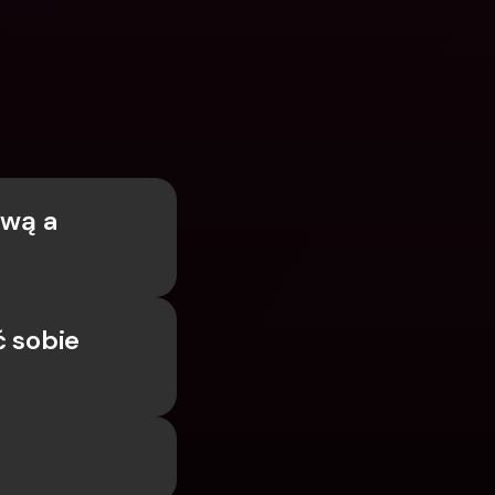
wą a 
 sobie 