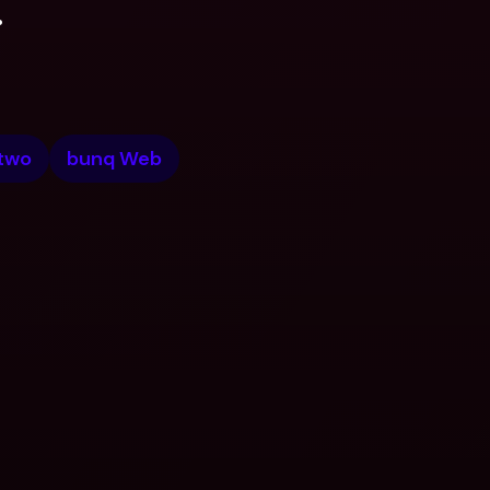
.
two
bunq Web