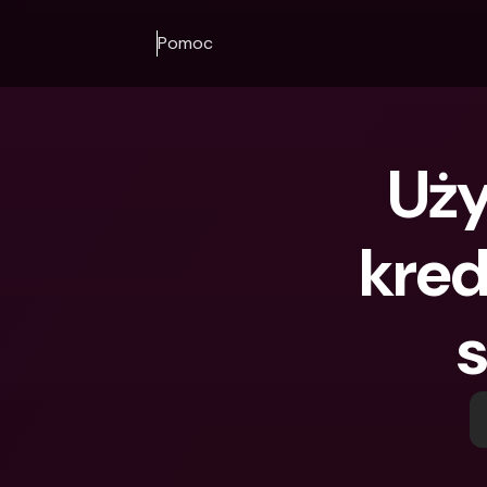
Pomoc
Uży
kred
s