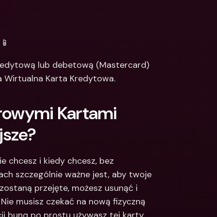
Integrations
narodowe konta 
e & Zagraniczne 
Międzynarodowe konta 
bankowe & Zagraniczne 
?📱
waluty
kredytową lub debetową (Mastercard) 
a Wirtualna Karta Kredytowa.
rowymi Kartami 
jsze?
 chcesz i kiedy chcesz, bez 
ch szczególnie ważne jest, aby twoje 
 zostaną przejęte, możesz usunąć i 
Nie musisz czekać na nową fizyczną 
cji bunq po prostu używasz tej karty, 