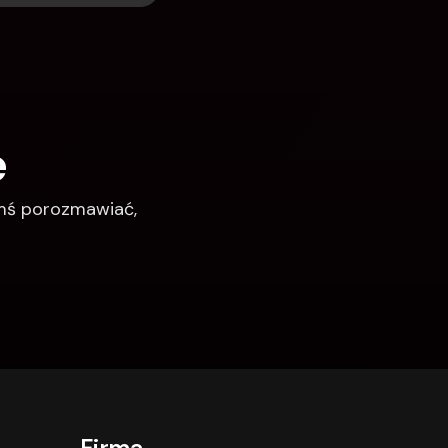
e
imś porozmawiać, 
Firma