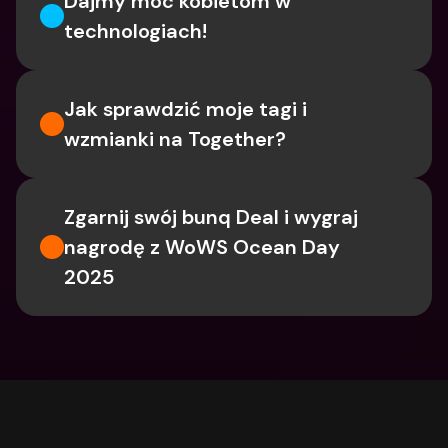
Dajmy moc kobietom w 
technologiach!
Jak sprawdzić moje tagi i 
wzmianki na Together?
Zgarnij swój bunq Deal i wygraj 
nagrodę z WoWS Ocean Day 
2025