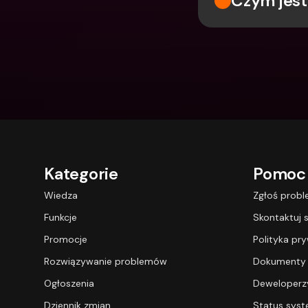
Czym jest
Kategorie
Pomoc
Wiedza
Zgłoś prob
Funkcje
Skontaktuj s
Promocje
Polityka pr
Rozwiązywanie problemów
Dokumenty
Ogłoszenia
Deweloperz
Dziennik zmian
Status sys