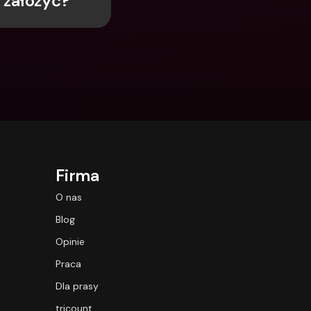
 założyć?
Integrations
narodowe konta 
e & Zagraniczne 
Międzynarodowe konta 
bankowe & Zagraniczne 
waluty
Firma
O nas
Blog
Opinie
Praca
Dla prasy
tricount