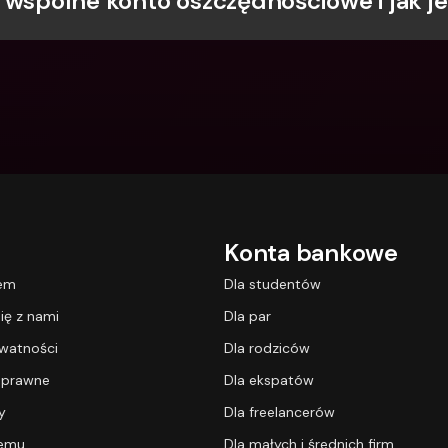
 wspólne konto oszczędnościowe i jak je
Między
bankow
waluty
Konta bankowe
lem
Dla studentów
ię z nami
Dla par
ywatności
Dla rodziców
 prawne
Dla ekspatów
y
Dla freelancerów
temu
Dla małych i średnich firm