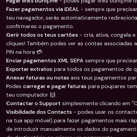
Pagar links bunq.me
 - podes pagar links bunq.me 
Fazer pagamentos via iDEAL
 - sempre que precisa
teu navegador, serás automaticamente redireciona
confirmares o pagamento.
Gerir todos os teus cartões
 - cria, ativa, congela
cliques! Também podes ver as contas associadas ao
PIN na hora 💳
Enviar pagamentos XML SEPA
 sempre que precisa
Exportar extratos
 para todos os pagamentos de q
Anexar faturas ou notas
 aos teus pagamentos pa
Podes 
carregar e pagar faturas
 para poupares temp
teu computador 🙌
Contactar o Support
 simplesmente clicando em "C
Visibilidade dos Contacts
 - podes usar os contacto
na tua app móvel) para fazer pagamentos mais rápi
de introduzir manualmente os dados do pagamento. 