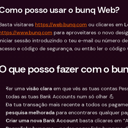
Integra
Como posso usar o bunq Web?
Contas Bancárias 
Internacionais & Mo
Contas 
Estrangeiras
Interna
Basta visitares 
https://web.bunq.com
 ou clicares em 
L
Estrang
https://www.bunq.com
 para aproveitares o novo desig
iniciar sessão introduzindo o teu e-mail ou número d
acesso e código de segurança, ou então ler o código
O que posso fazer com o b
Ter uma 
visão clara
 em que vês as tuas contas Pes
todas as tuas Bank Accounts num só olhar 💪
pesquisa melhorada
 para encontrares qualquer 
Criar uma nova Bank Account
 basta clicares em “