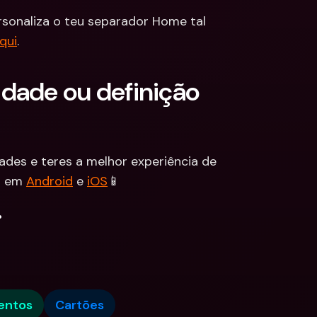
rsonaliza o teu separador Home tal 
qui
.
dade ou definição 
ades e teres a melhor experiência de 
q em 
Android
 e 
iOS
📱
.
entos
Cartões