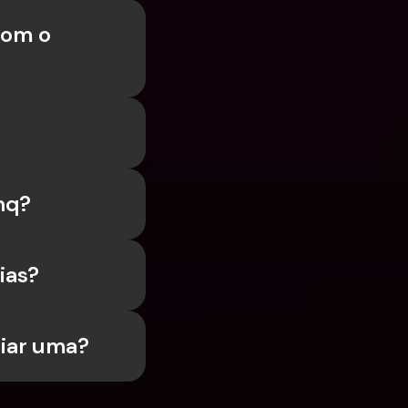
om o 
nq?
ias?
iar uma?