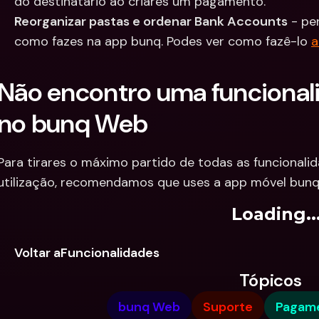
do destinatário ao criares um pagamento.
Reorganizar pastas e ordenar Bank Accounts
 - pe
como fazes na app bunq. Podes ver como fazê-lo 
a
Não encontro uma funcionali
no bunq Web
Para tirares o máximo partido de todas as funcionalid
utilização, recomendamos que uses a app móvel bun
Loading..
Voltar aFuncionalidades
Tópicos
bunq Web
Suporte
Pagam