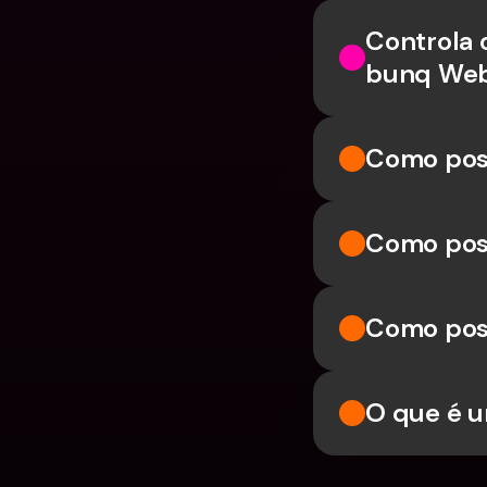
Controla 
bunq We
Como pos
Como poss
Como poss
O que é u