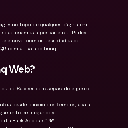
ções
edas 
Bancárias 
cionais & Moedas 
og In
 no topo de qualquer página em 
eiras
n que criámos a pensar em ti. Podes 
e telemóvel com os teus dados de 
 QR com a tua app bunq.
unq Web?
soais e Business em separado e geres 
Da tua transação mais recente a todos os pagamentos desde o início dos tempos, usa a 
pagamento em segundos.
Add a Bank Account” 💸