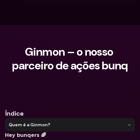
Ginmon – o nosso 
parceiro de ações bunq
O que procuras?
Índice
Quem é a Ginmon?
Hey bunqers 🌈