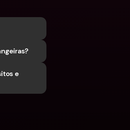
angeiras?
tos e 