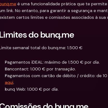
bunq.me
 é uma funcionalidade prática que te permite
Integra
Contas Bancárias 
um link. No entanto, para garantir a segurança e mant
Internacionais & Mo
Contas 
Estrangeiras
Interna
existem certos limites e comissões associados à sua u
Estrang
Limites do bunq.me
Limite semanal total do bunq.me: 1.500 €
Pagamentos iDEAL: máximo de 1.500 € por 
dia
.
Bancontact: 1.000 € por 
transação
.
Pagamentos com cartão de débito / crédito: de 10
aqui
.
bunq Web: 1.000 € por 
dia
.
Comissões do bunq.me