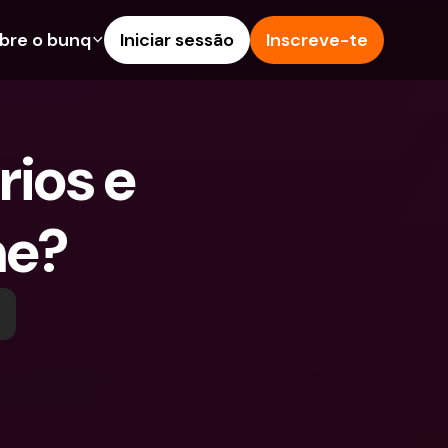
bre o bunq
Iniciar sessão
Inscreve-te
s
nalidades
Ajuda & Suporte
poupança
Centro de Ajuda
ios e 
s de Crédito
Blog
Estrangeiras & IBANs 
Reportar um problema
eiros
me?
Contacta-nos
amentos e Depósitos 
Documentos Legais
Depósitos a prazo
Pay
Contas Bancárias 
eals
Internacionais & Moedas 
contas
Estrangeiras
tos a prazo
pósitos 
 de Despesas