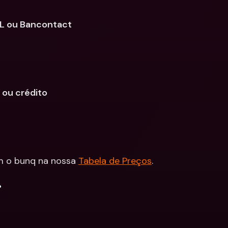
L ou Bancontact
ou crédito
m o bunq na nossa 
Tabela de Preços
.
.