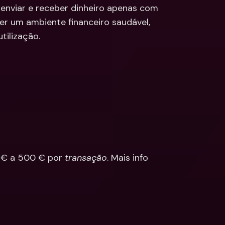
 enviar e receber dinheiro apenas com 
ções
er um ambiente financeiro saudável, 
edas 
Bancárias 
cionais & Moedas 
tilização.
eiras
 € a 500 € por 
transação
. Mais info 