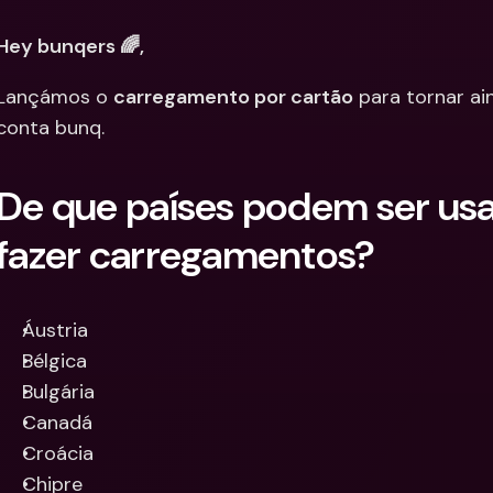
Integra
Contas Bancárias 
Hey bunqers 🌈,
Internacionais & Mo
Contas 
Estrangeiras
Interna
Lançámos o 
carregamento por cartão
 para tornar ain
Estrang
conta bunq.
De que países podem ser usa
fazer carregamentos?
Áustria
Bélgica
Bulgária
Canadá
Croácia
Chipre