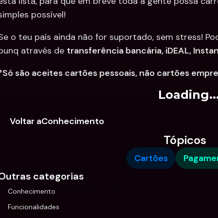
esta lista, para que em breve toda a gente possa car
simples possível!
Se o teu país ainda não for suportado, sem stress! Po
bunq através de 
transferência bancária, iDEAL, Insta
*Só são aceites cartões pessoais, não cartões empr
Loading..
Voltar aConhecimento
Tópicos
Cartões
Pagame
Outras categorias
Conhecimento
Funcionalidades