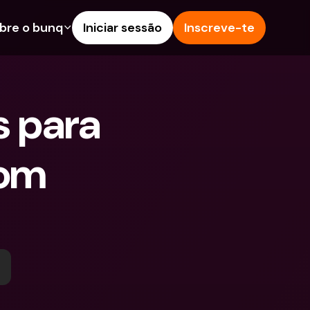
bre o bunq
Iniciar sessão
Inscreve-te
s
nalidades
Ajuda & Suporte
poupança
Centro de Ajuda
 para 
s de Crédito
Blog
Estrangeiras & IBANs 
Reportar um problema
eiros
om 
Contacta-nos
amentos e Depósitos 
Documentos Legais
Depósitos a prazo
Pay
Contas Bancárias 
eals
Internacionais & Moedas 
contas
Estrangeiras
tos a prazo
pósitos 
 de Despesas