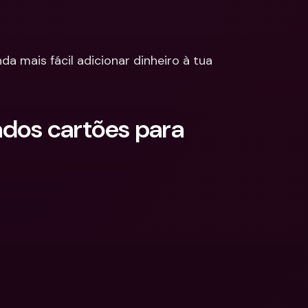
ções
edas 
Bancárias 
cionais & Moedas 
da mais fácil adicionar dinheiro à tua 
eiras
dos cartões para 