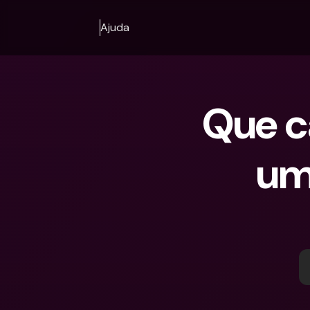
Ajuda
Que ca
um