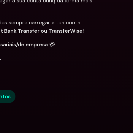
regar a sua conta bunq da forma mais 
des sempre carregar a tua conta 
nt Bank Transfer ou TransferWise!
esariais/de empresa
 💳
.
ntos