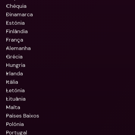
Chéquia
Dinamarca
Estónia
Finlândia
França
Alemanha
Grécia
Hungria
Irlanda
Itália
Letónia
Lituânia
Malta
Países Baixos
Polónia
Portugal