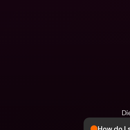
Di
How do I 