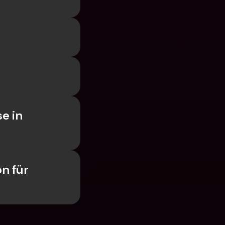
 in 
 für 