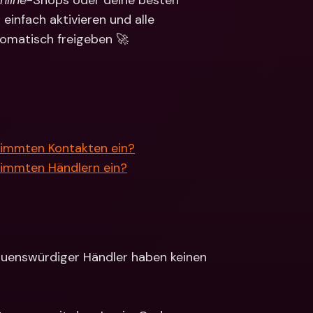
nline
-Shops oder deine besten 
ionale Konten & 
infach aktivieren und alle 
ährungen
Internationale Konten & 
Fremdwährungen
tomatisch freigeben 🚀
stimmten Kontakten ein?
timmten Händlern ein?
auenswürdiger Händler haben keinen 