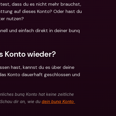
ionale Konten & 
test, dass du es nicht mehr brauchst, 
ährungen
Internationale Konten & 
ttung auf dieses Konto? Oder hast du 
Fremdwährungen
er nutzen? 
ll und einfach direkt in deiner bunq 
s Konto wieder?
ssen hast, kannst du es über deine 
 das Konto dauerhaft geschlossen und 
nliches bunq Konto hat keine zeitliche 
Schau dir an, wie du 
dein bunq Konto 