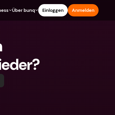
ness
Über bunq
Einloggen
Anmelden
es
Features
Hilfe & Support
s
Sparkonto
Hilfe-Center
 
arten
Kreditkarten
Blog
Fremdwährungen & 
Problem melden
Ausländische IBANs
ieder?
schaftskonten
Kontaktiere uns
Abhebungen & Einzahlungen
en
Rechtliche Dokumente
Tap to Pay
innen werben
Festgeldkonten
bunq Deals
nto
Internationale Konten & 
Bill Pay
Fremdwährungen
dkonten
Festgeldkonten
Ausgaben-Management
gen & Einzahlungen
Integrationen