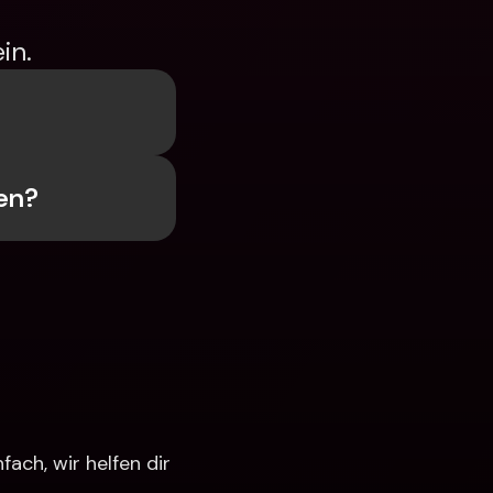
in.
en?
ch, wir helfen dir 