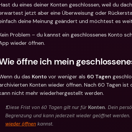
Internat
Hast du eines deiner Konten geschlossen, weil du dach
Fremdw
erwartest jetzt aber eine Überweisung oder Rückersta
einfach deine Meinung geändert und möchtest es weit
Kein Problem – du kannst ein geschlossenes Konto schne
App wieder öffnen. 
Wie öffne ich mein geschlossene
Wenn du das 
Konto
 vor weniger als 
60 Tagen
 geschlo
archivierten Konten wieder öffnen. Nach 60 Tagen ist
kann nicht mehr wiederhergestellt werden.
❗️Diese Frist von 60 Tagen gilt nur für 
Konten
. Dein persö
Begrenzung und kann jederzeit wieder geöffnet werden. 
wieder öffnen
 kannst. 