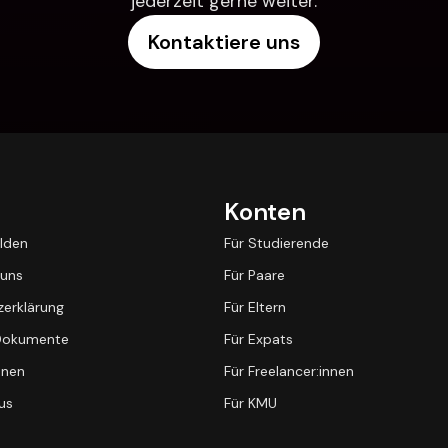
jederzeit gerne weiter.
Kontaktiere uns
Konten
lden
Für Studierende
 uns
Für Paare
erklärung
Für Eltern
 Dokumente
Für Expats
nnen
Für Freelancer:innen
us
Für KMU