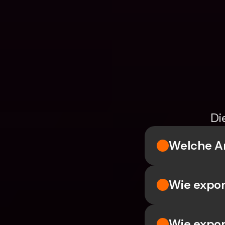
Di
Welche Ar
Wie expor
Wie expor