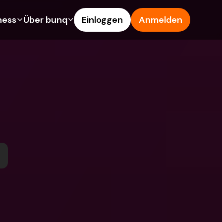
ness
Über bunq
Einloggen
Anmelden
es
Features
Hilfe & Support
s
Sparkonto
Hilfe-Center
 
arten
Kreditkarten
Blog
Fremdwährungen & 
Problem melden
Ausländische IBANs
schaftskonten
Kontaktiere uns
Abhebungen & Einzahlungen
en
Rechtliche Dokumente
Tap to Pay
innen werben
Festgeldkonten
bunq Deals
nto
Internationale Konten & 
Bill Pay
Fremdwährungen
dkonten
Festgeldkonten
Ausgaben-Management
gen & Einzahlungen
Integrationen