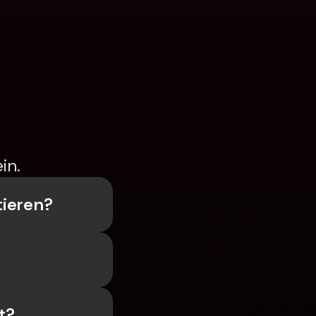
in.
tieren?
t?