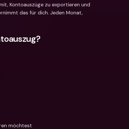
ionale Konten & 
mit, Kontoauszüge zu exportieren und 
ährungen
Internationale Konten & 
rnimmt das für dich. Jeden Monat, 
Fremdwährungen
ntoauszug?
eren möchtest