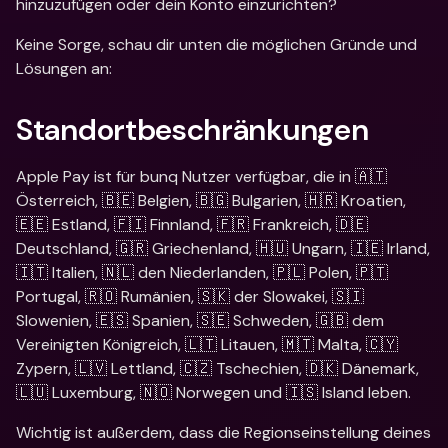
hinzuzufügen oder dein Konto einzurichten?
Keine Sorge, schau dir unten die möglichen Gründe und 
Lösungen an:
Standortbeschränkungen
Apple Pay ist für bunq Nutzer verfügbar, die in 🇦🇹 
Österreich, 🇧🇪 Belgien, 🇧🇬 Bulgarien, 🇭🇷 Kroatien, 
🇪🇪 Estland, 🇫🇮 Finnland, 🇫🇷 Frankreich, 🇩🇪 
Deutschland, 🇬🇷 Griechenland, 🇭🇺 Ungarn, 🇮🇪 Irland, 
🇮🇹 Italien, 🇳🇱 den Niederlanden, 🇵🇱 Polen, 🇵🇹 
Portugal, 🇷🇴 Rumänien, 🇸🇰 der Slowakei, 🇸🇮 
Slowenien, 🇪🇸 Spanien, 🇸🇪 Schweden, 🇬🇧 dem 
Vereinigten Königreich, 🇱🇹 Litauen, 🇲🇹 Malta, 🇨🇾 
Zypern, 🇱🇻 Lettland, 🇨🇿 Tschechien, 🇩🇰 Dänemark, 
🇱🇺 Luxemburg, 🇳🇴 Norwegen und 🇮🇸 Island leben.
Wichtig ist außerdem, dass die Regionseinstellung deines 