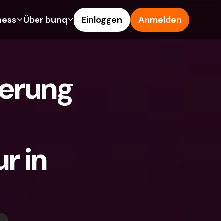
ness
Über bunq
Einloggen
Anmelden
es
Features
Hilfe & Support
s
Sparkonto
Hilfe-Center
erung 
arten
Kreditkarten
Blog
Fremdwährungen & 
Problem melden
Ausländische IBANs
schaftskonten
Kontaktiere uns
Abhebungen & Einzahlungen
en
Rechtliche Dokumente
Tap to Pay
 in 
innen werben
Festgeldkonten
bunq Deals
nto
Internationale Konten & 
Bill Pay
Fremdwährungen
dkonten
Festgeldkonten
Ausgaben-Management
gen & Einzahlungen
Integrationen