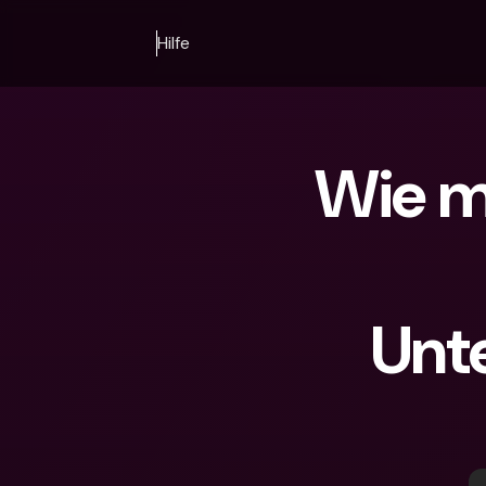
Hilfe
Wie m
Unt