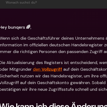
Internat
Wonach suchst du?
Fremdw
Hey bunqers 🌈, 
Wenn sich die Geschäftsführer deines Unternehmens änd
Information im offiziellen deutschen Handelsregister zu
immer die richtigen Personen den passenden Zugriff a
Die Aktualisierung des Registers ist entscheidend, we
oder Mitgründer 
den 
Vollzugriff
 auf dein Geschäftsko
Sicherheit nutzen wir das Handelsregister, um ihre offiz
Vollzugriff auf dein Geschäftskonto gewähren. Sobald si
bestätigen wir ihre neue Zugriffsstufe schnell und siche
Wie kann ich diese Änderun