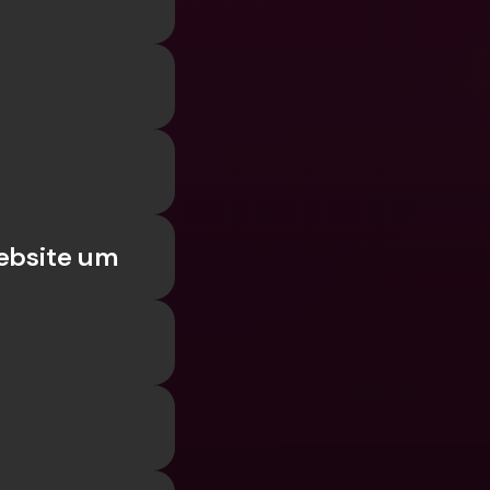
ionale Konten & 
ährungen
Internationale Konten & 
Fremdwährungen
Website um