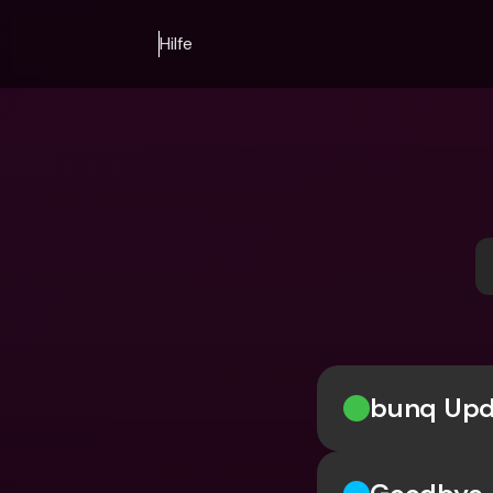
Hilfe
bunq Upda