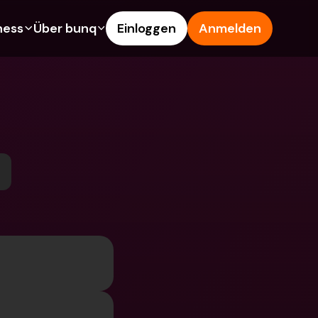
ness
Über bunq
Einloggen
Anmelden
es
Features
Hilfe & Support
s
Sparkonto
Hilfe-Center
arten
Kreditkarten
Blog
Fremdwährungen & 
Problem melden
Ausländische IBANs
schaftskonten
Kontaktiere uns
Abhebungen & Einzahlungen
en
Rechtliche Dokumente
Tap to Pay
innen werben
Festgeldkonten
bunq Deals
nto
Internationale Konten & 
Bill Pay
Fremdwährungen
dkonten
Festgeldkonten
Ausgaben-Management
gen & Einzahlungen
Integrationen