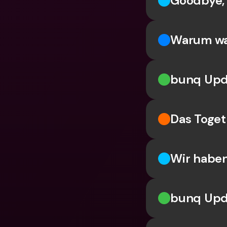
Goodbye,
Warum wa
bunq Upd
Das Toget
Wir haben
bunq Upd