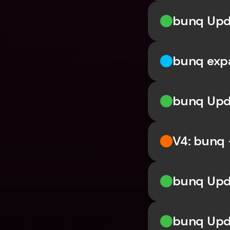
bunq Upd
bunq expa
bunq Upd
V4: bunq –
bunq Upda
bunq Upd