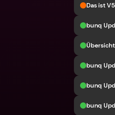
Das ist V
bunq Upd
Übersich
bunq Upd
bunq Upd
bunq Upd