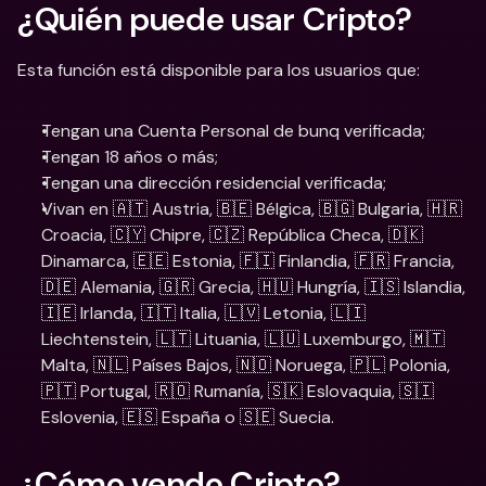
¿Quién puede usar Cripto?
Esta función está disponible para los usuarios que:
Tengan una Cuenta Personal de bunq verificada;
Tengan 18 años o más;
Tengan una dirección residencial verificada;
Vivan en 🇦🇹 Austria, 🇧🇪 Bélgica, 🇧🇬 Bulgaria, 🇭🇷 
Croacia, 🇨🇾 Chipre, 🇨🇿 República Checa, 🇩🇰 
Dinamarca, 🇪🇪 Estonia, 🇫🇮 Finlandia, 🇫🇷 Francia, 
🇩🇪 Alemania, 🇬🇷 Grecia, 🇭🇺 Hungría, 🇮🇸 Islandia, 
🇮🇪 Irlanda, 🇮🇹 Italia, 🇱🇻 Letonia, 🇱🇮 
Liechtenstein, 🇱🇹 Lituania, 🇱🇺 Luxemburgo, 🇲🇹 
Malta, 🇳🇱 Países Bajos, 🇳🇴 Noruega, 🇵🇱 Polonia, 
🇵🇹 Portugal, 🇷🇴 Rumanía, 🇸🇰 Eslovaquia, 🇸🇮 
Eslovenia, 🇪🇸 España o 🇸🇪 Suecia.
¿Cómo vendo Cripto?