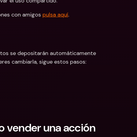
var el uso compartido.  
ones con amigos 
pulsa aquí
. 
estos se depositarán automáticamente 
uieres cambiarla, sigue estos pasos:
 vender una acción 