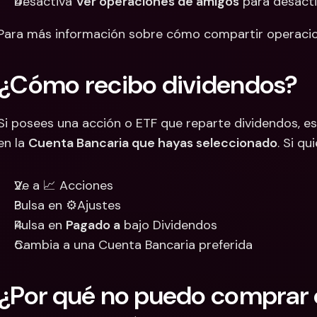
Desactiva 
Ver operaciones de amigos
 para desacti
Para más información sobre cómo compartir operaci
¿Cómo recibo dividendos?
Si posees una acción o ETF que reparte dividendos, 
en la 
Cuenta Bancaria que hayas seleccionado
. Si q
Ve a 📈 Acciones
Pulsa en ⚙️Ajustes
Pulsa en 
Pagado a
 bajo Dividendos
Cambia a una Cuenta Bancaria preferida
¿Por qué no puedo comprar o