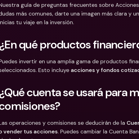
Nuestra guía de preguntas frecuentes sobre Acciones 
Cuentas Bancarias 
Cuentas
dudas más comunes, darte una imagen más clara y un 
Internacionales y Div
Interna
inicias tu viaje en la inversión.
¿En qué productos financier
Puedes invertir en una amplia gama de productos fin
seleccionados. Esto incluye 
acciones y fondos cotiza
¿Qué cuenta se usará para mi
comisiones?
Las operaciones y comisiones se deducirán de la 
Cuen
o vender tus acciones
. Puedes cambiar la Cuenta Ban