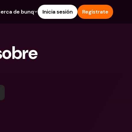
erca de bunq
Inicia sesión
Regístrate
os
nes
Ayuda & Soporte
 de Ahorro
Centro de Ayuda
obre 
s de crédito
Blog
 e IBAN extranjeros
Informa de un problema
as y depósitos en 
Contacta con nosotros
Documentos Legales
 Pay
Depósitos a plazo
s bunq
Cuentas Bancarias 
e facturas
Internacionales y Divisas
tos a plazo
n de gastos
 en 
ciones