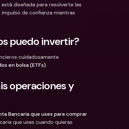
está diseñada para resolverte las 
 Bancarias 
impulso de confianza mientras 
isas
cionales y Divisas
os puedo invertir?
ancieros cuidadosamente 
dos en bolsa (ETFs)
. 
s operaciones y 
ta Bancaria que uses para comprar 
caria que usas cuando quieras 