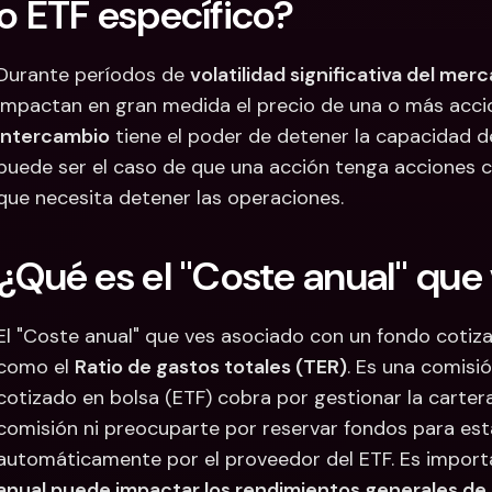
o ETF específico?
Durante períodos de 
volatilidad significativa del mer
impactan en gran medida el precio de una o más accio
Intercambio
 tiene el poder de detener la capacidad d
puede ser el caso de que una acción tenga acciones co
que necesita detener las operaciones.
¿Qué es el "Coste anual" que
El "Coste anual" que ves asociado con un fondo cotiz
como el 
Ratio de gastos totales (TER)
. Es una comisi
cotizado en bolsa (ETF) cobra por gestionar la cartera
comisión ni preocuparte por reservar fondos para esta
automáticamente por el proveedor del ETF. Es importa
anual puede impactar los rendimientos generales de 