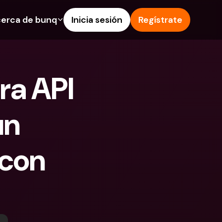
erca de bunq
Inicia sesión
Regístrate
os
nes
Ayuda & Soporte
 de Ahorro
Centro de Ayuda
a API 
s de crédito
Blog
 e IBAN extranjeros
Informa de un problema
n 
as y depósitos en 
Contacta con nosotros
Documentos Legales
 Pay
con 
Depósitos a plazo
s bunq
Cuentas Bancarias 
e facturas
Internacionales y Divisas
tos a plazo
n de gastos
 en 
ciones