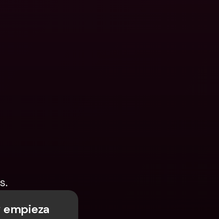
s.
y empieza 