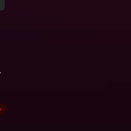
 Bancarias 
isas
cionales y Divisas
.
e