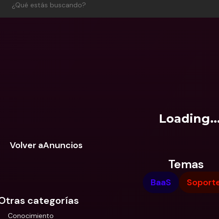
¿Qué estás buscando?
Cuentas Bancarias 
Cuentas
Internacionales y Div
Interna
Loading..
Volver aAnuncios
Temas
BaaS
Soport
Otras categorías
Conocimiento