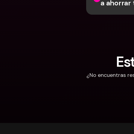
a ahorrar
Es
¿No encuentras res