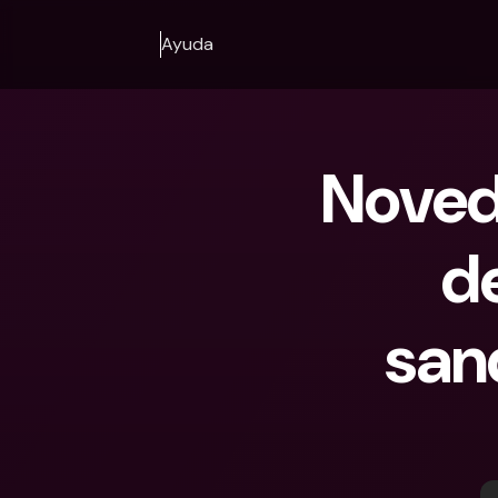
Ayuda
Noved
de
san