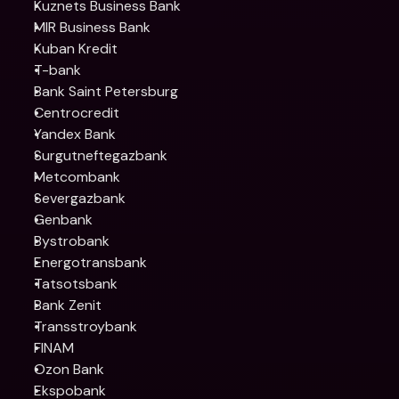
Kuznets Business Bank 
MIR Business Bank 
Kuban Kredit 
T-bank 
Bank Saint Petersburg 
Centrocredit 
Yandex Bank 
Surgutneftegazbank 
Metcombank 
Severgazbank 
Genbank 
Bystrobank 
Energotransbank 
Tatsotsbank 
Bank Zenit 
Transstroybank 
FINAM 
Ozon Bank 
Ekspobank 