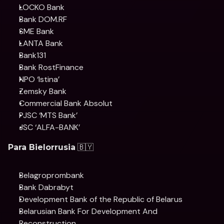
LOCKO Bank 
Bank DOM.RF 
SME Bank 
LANTA Bank 
Bank131 
Bank RostFinance
NPO ‘Istina’
Zemsky Bank 
Commercial Bank Absolut 
PJSC ‘MTS Bank’
JSC ‘ALFA-BANK’
 🇧🇾
Para Bielorrusia
Belagroprombank
Bank Dabrabyt
Development Bank of the Republic of Belarus
Belarusian Bank For Development And 
Reconstruction