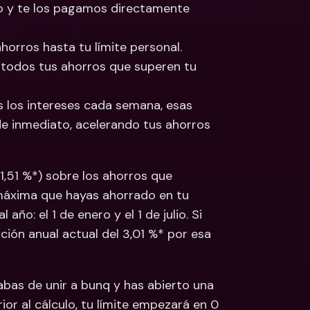
io y te los pagamos directamente 
horros hasta tu límite personal. 
 todos tus ahorros que superen tu 
los intereses cada semana, esas 
e inmediato, acelerando tus ahorros 
,51 %*) sobre los ahorros que 
 máxima que hayas ahorrado en tu 
ño: el 1 de enero y el 1 de julio. Si 
ación anual actual del 3,01 %* por esa 
abas de unir a bunq y has abierto una 
r al cálculo, tu límite empezará en 0 