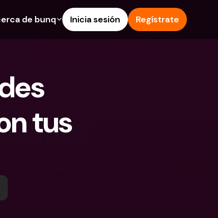
erca de bunq
Inicia sesión
Regístrate
os
nes
Ayuda & Soporte
 de Ahorro
Centro de Ayuda
des 
s de crédito
Blog
 e IBAN extranjeros
Informa de un problema
n tus 
as y depósitos en 
Contacta con nosotros
Documentos Legales
 Pay
Depósitos a plazo
s bunq
Cuentas Bancarias 
e facturas
Internacionales y Divisas
tos a plazo
n de gastos
 en 
ciones