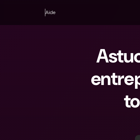
Aide
Astuc
entrep
to