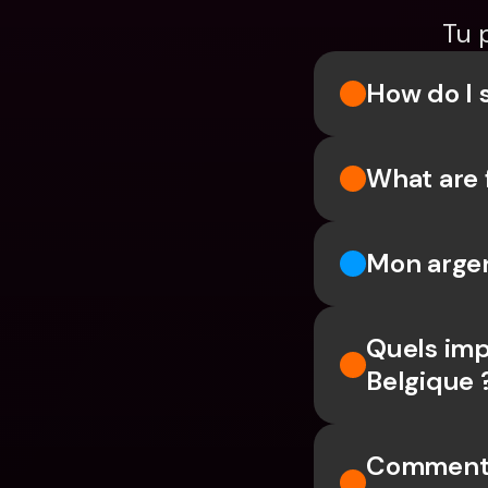
Tu 
How do I 
What are 
Mon argen
Quels imp
Belgique 
Comment u