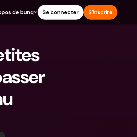
opos de bunq
Se connecter
S'inscrire
alités
Aide & Assistance
épargne
Centre d'Aide
tites 
rédit
Blog
angères & IBANs 
Signaler un problème
passer 
Nous contacter
 dépôts aux 
Documents légaux
rs
u 
Comptes à Terme
Comptes bancaires 
internationaux & devises 
étrangères
 Terme
s dépenses