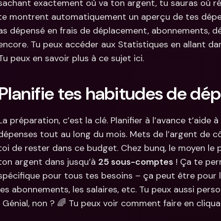
sachant exactement où va ton argent, tu sauras où ré
te montrent automatiquement un aperçu de tes dépens
as dépensé en frais de déplacement, abonnements, dép
encore. Tu peux accéder aux Statistiques en allant da
Tu peux en savoir plus à ce sujet ici.
Planifie tes habitudes de dé
La préparation, c’est la clé. Planifier à l’avance t’aide 
dépenses tout au long du mois. Mets de l’argent de c
toi de rester dans ce budget. Chez bunq, le moyen le pl
ton argent dans jusqu’à 
25 sous-comptes
 ! Ça te pe
spécifique pour tous tes besoins – ça peut être pour l
les abonnements, les salaires, etc. Tu peux aussi per
! Génial, non ? 🌈 Tu peux voir comment faire en cliquan