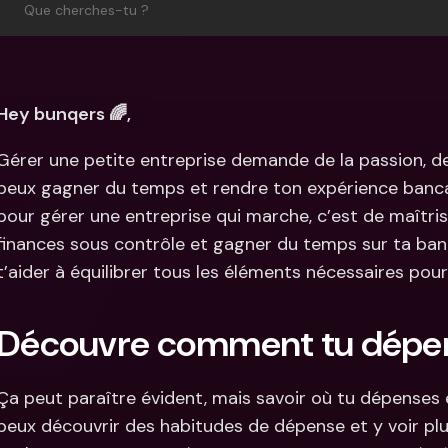
Comparer les abonnements
Que cherches-tu ?
Intégration
Comptes bancaires 
internationaux & devises 
Comptes ba
étrangères
internation
étrangères
Hey bunqers 🌈,
Gérer une petite entreprise demande de la passion, de 
peux gagner du temps et rendre ton expérience bancair
pour gérer une entreprise qui marche, c’est de maîtrise
finances sous contrôle et gagner du temps sur ta banq
t’aider à équilibrer tous les éléments nécessaires pou
Découvre comment tu dépen
Ça peut paraître évident, mais savoir où tu dépenses e
peux découvrir des habitudes de dépense et y voir plus