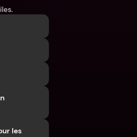
les.
n 
ur les 