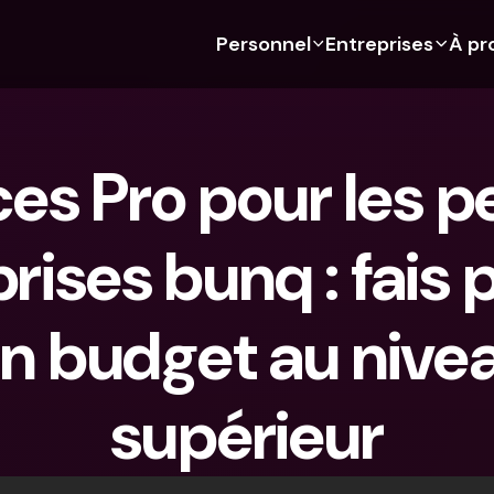
Personnel
Entreprises
À pr
 Découvre bunq 
 Découvre bunq 
Fonctionnalités
À propos de nous
Fonctionn
Pour les étudiants
bunq Business
Budgétisation
À propos de nous
Compte d'
es Pro pour les pe
Pour les expats
Pour les freelances
Cartes de crédit
Durabilité
Cartes de c
Pour les couples
Pour les PME
Crypto
Presse
Devises étr
étrangers
rises bunq : fais 
Abonnements 
Pour les parents
Comptes communs
Emplois
Retraits et
bancaires
Abonnements 
Paiements
distributeu
bancaires
bunq Free
n budget au nivea
Parrainer un ami
Tap to Pay
bunq Free
bunq Core
Compte d'épargne
bunq Deals
bunq Core
bunq Pro
Comptes à Terme
supérieur
Bill Pay
bunq Pro
bunq Elite
Actions
Comptes à
bunq Elite
Comparer les abonnements
Retraits et dépôts aux 
Gestion de
distributeurs