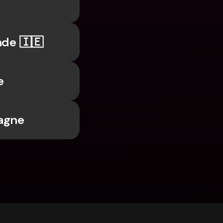
nde 🇮🇪
e
pagne