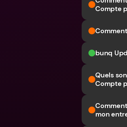
Comment a
Compte pr
Comment g
bunq Upd
Quels son
Compte pr
Comment d
mon entr