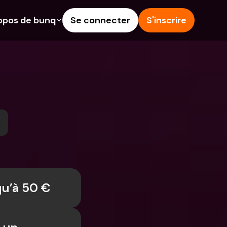
opos de bunq
Se connecter
S'inscrire
alités
Aide & Assistance
épargne
Centre d'Aide
rédit
Blog
angères & IBANs 
Signaler un problème
Nous contacter
 dépôts aux 
Documents légaux
rs
Comptes à Terme
Comptes bancaires 
internationaux & devises 
qu’à 50 €
étrangères
 Terme
s dépenses