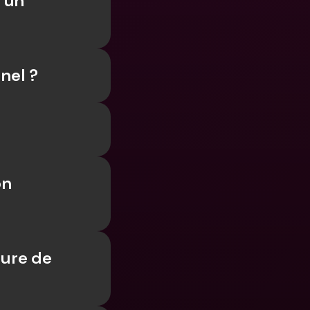
un 
s
ncaires 
aux & devises 
nel ?
n 
ure de 