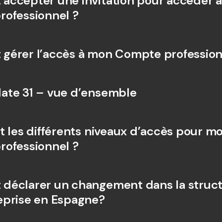
ccepter une invitation pour accéder à 
Comparer les abonnements
Intégration
ofessionnel ?
Comptes bancaires 
internationaux & devises 
Comptes ba
étrangères
internation
étrangères
érer l’accès à mon Compte profession
ate 31 – vue d’ensemble
t les différents niveaux d’accès pour mo
ofessionnel ?
éclarer un changement dans la struct
eprise en Espagne?