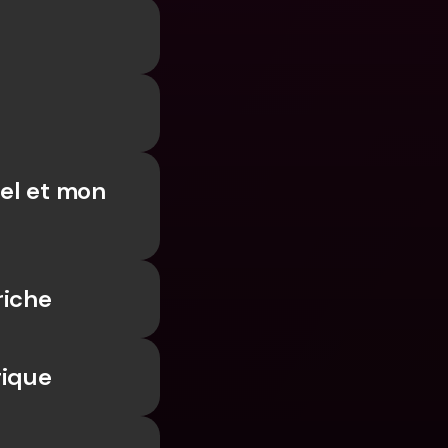
l et mon 
riche
gique