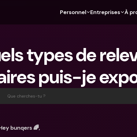
Personnel
Entreprises
À pr
 Découvre bunq 
 Découvre bunq 
Fonctionnalités
À propos de nous
Fonctionn
Pour les étudiants
bunq Business
Budgétisation
À propos de nous
Compte d'
els types de relev
Pour les expats
Pour les freelances
Cartes de crédit
Durabilité
Cartes de c
Pour les couples
Pour les PME
Crypto
Presse
Devises étr
étrangers
ires puis-je expo
Abonnements 
Pour les parents
Comptes communs
Emplois
Retraits et
bancaires
Abonnements 
Paiements
distributeu
bancaires
bunq Free
Parrainer un ami
Tap to Pay
Que cherches-tu ?
bunq Free
bunq Core
Compte d'épargne
bunq Deals
bunq Core
bunq Pro
Comptes à Terme
Bill Pay
bunq Pro
bunq Elite
Actions
Comptes à
Hey bunqers 🌈,
bunq Elite
Comparer les abonnements
Retraits et dépôts aux 
Gestion de
distributeurs