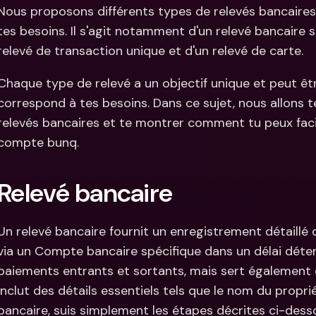
Comparer les abonnements
Nous proposons différents types de relevés bancaires
Intégration
Comptes bancaires 
tes besoins. Il s'agit notamment d'un relevé bancaire s
internationaux & devises 
Comptes ba
étrangères
internation
relevé de transaction unique et d'un relevé de carte.
étrangères
Chaque type de relevé a un objectif unique et peut êt
correspond à tes besoins. Dans ce sujet, nous allons te
relevés bancaires et te montrer comment tu peux faci
compte bunq.
Relevé bancaire
Un relevé bancaire fournit un enregistrement détaillé 
via un Compte bancaire spécifique dans un délai déterm
paiements entrants et sortants, mais sert également de
inclut des détails essentiels tels que le nom du proprié
bancaire, suis simplement les étapes décrites ci-desso