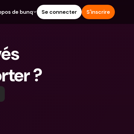
opos de bunq
Se connecter
S'inscrire
alités
Aide & Assistance
épargne
Centre d'Aide
és 
rédit
Blog
angères & IBANs 
Signaler un problème
rter ?
Nous contacter
 dépôts aux 
Documents légaux
rs
Comptes à Terme
Comptes bancaires 
internationaux & devises 
étrangères
 Terme
s dépenses