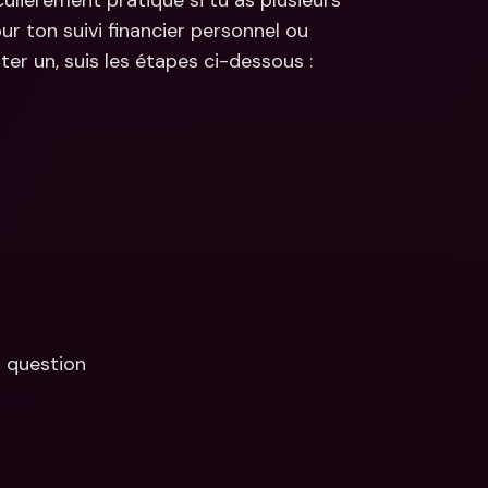
culièrement pratique si tu as plusieurs 
ur ton suivi financier personnel ou 
er un, suis les étapes ci-dessous :
n question