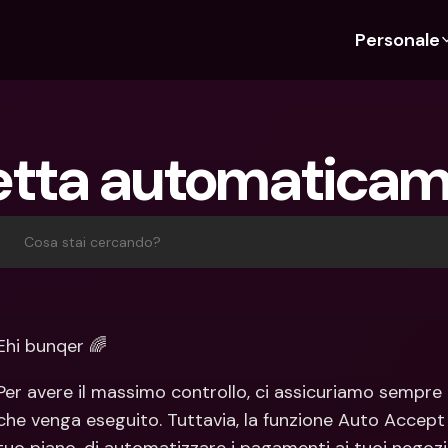
Personale
Scopri bunq
Scopri bunq
Chi siam
Funz
Per studenti
bunq Business
Chi Siamo
Bud
tta automatica
Per expat
Per freelancer
Sostenibil
Car
Per coppie
Per PMI
Stampa
Cri
Piani
Per genitori
Lavora co
Con
Cosa stai cercando?
Piani
bunq Free
Pag
bunq Free
bunq Core
Inv
bunq Core
bunq Pro
Con
Ehi bunqer 🌈
bunq Pro
bunq Elite
Dep
Per avere il massimo controllo, ci assicuriamo sempre
bunq Elite
Confronta i piani
Azi
che venga eseguito. Tuttavia, la funzione Auto Accept
Confronta i piani
Pre