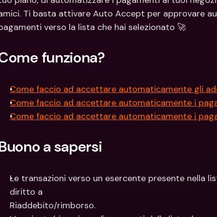
tuo piano, di automatizzare i pagamenti ai tuoi negozi On
Con
amici. Ti basta attivare Auto Accept per approvare aut
Val
pagamenti verso la lista che hai selezionato 🚀
Come funziona?
Come faccio ad accettare automaticamente gli adde
Come faccio ad accettare automaticamente i pagam
Come faccio ad accettare automaticamente i pagam
Buono a sapersi
Le transazioni verso un esercente presente nella li
diritto a
Riaddebito/rimborso.