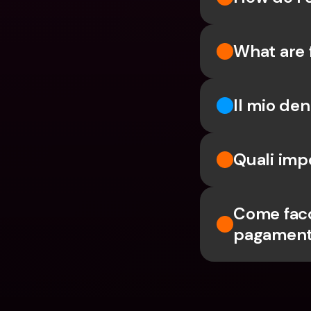
What are 
Il mio de
Quali impo
Come facc
pagamenti