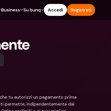
Business
Su bunq
Accedi
Registrati
o
ionalità
Funzionalità
Aiuto & Supporto
get
Conto di Risparmio
Help Center
mente
ità
te di Credito
Carte di Credito
Blog
pto
Valute estere e IBAN Esteri
Segnala un problema
n noi
ti Cointestati
Prelievi e depositi ATM
Contattaci
amenti
Tap to Pay
Documenti legali
ita un Amico
Offerte bunq
Depositi a Termine
to di Risparmio
Pagamento bollette
Conti Bancari internazionali e 
Valute estere
ositi a Termine
Depositi a Termine
 che tu autorizzi un pagamento prima 
oni
Gestione delle spese
 ti permette, indipendentemente dal 
lievi e depositi ATM
Integrazioni